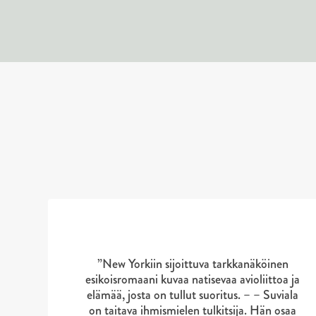
S
S
k
k
i
i
p
p
l
l
i
i
”New Yorkiin sijoittuva tarkkanäköinen
s
s
esikoisromaani kuvaa natisevaa avioliittoa ja
t
t
elämää, josta on tullut suoritus. – – Suviala
on taitava ihmismielen tulkitsija. Hän osaa