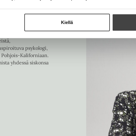
Kiellä
istä,
nspiroituva psykologi,
 Pohjois-Kaliforniaan.
mista yhdessä siskonsa