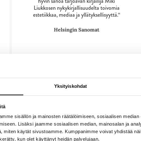
hyvin sanoa tarjoavan kirjailija Miki
v
l
l
Liukkosen nykykirjallisuudelta toivomia
ä
i
estetiikkaa, mediaa ja yllätyksellisyyttä.“
e
l
l
h
i
e
t
Helsingin Sanomat
l
h
e
e
t
e
h
e
n
t
e
e
n
e
n
Yksityiskohdat
itä
mme sisällön ja mainosten räätälöimiseen, sosiaalisen median
iseen. Lisäksi jaamme sosiaalisen median, mainosalan ja analy
, miten käytät sivustoamme. Kumppanimme voivat yhdistää näitä t
n kerätty, kun olet käyttänyt heidän palvelujaan.