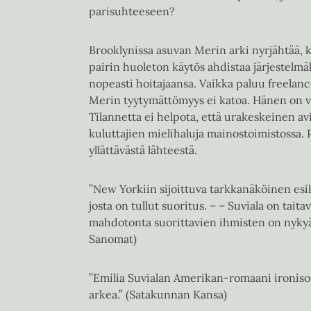
parisuhteeseen?
Brooklynissa asuvan Merin arki nyrjähtää, 
pairin huoleton käytös ahdistaa järjestelm
nopeasti hoitajaansa. Vaikka paluu freelanc
Merin tyytymättömyys ei katoa. Hänen on v
Tilannetta ei helpota, että urakeskeinen av
kuluttajien mielihaluja mainostoimistossa.
yllättävästä lähteestä.
”New Yorkiin sijoittuva tarkkanäköinen esik
josta on tullut suoritus. – – Suviala on tait
mahdotonta suorittavien ihmisten on nykyää
Sanomat)
”Emilia Suvialan Amerikan-romaani ironiso
arkea.” (Satakunnan Kansa)