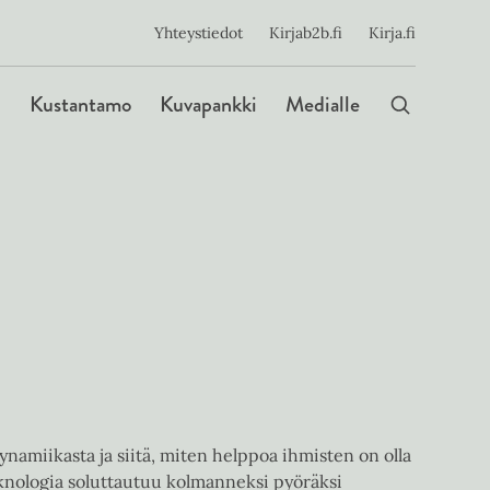
ijainen
Yhteystiedot
Kirjab2b.fi
Kirja.fi
Päävalikko
Kustantamo
Kuvapankki
Medialle
amiikasta ja siitä, miten helppoa ihmisten on olla
eknologia soluttautuu kolmanneksi pyöräksi