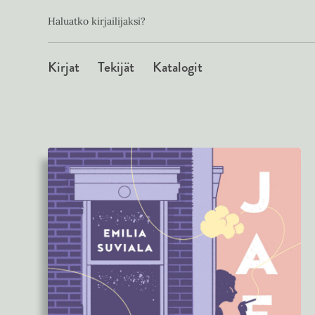
Toissijainen
Hyppää
Haluatko kirjailijaksi?
sisältöön
Päävalikko
Kirjat
Tekijät
Katalogit