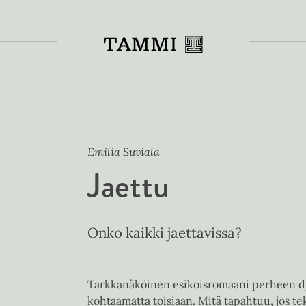
Toiss
Emilia Suviala
Jaettu
Onko kaikki jaettavissa?
Tarkkanäköinen esikoisromaani perheen dyn
kohtaamatta toisiaan. Mitä tapahtuu, jos t