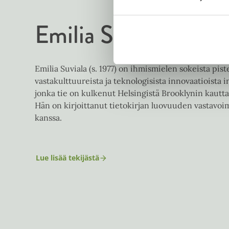
Emilia Suviala
Emilia Suviala (s. 1977) on ihmismielen sokeista piste
vastakulttuureista ja teknologisista innovaatioista i
jonka tie on kulkenut Helsingistä Brooklynin kautta
Hän on kirjoittanut tietokirjan luovuuden vastavoi
kanssa.
Lue lisää tekijästä
E
m
i
l
i
a
S
u