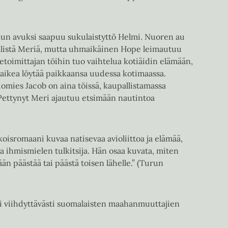
kun avuksi saapuu sukulaistyttö Helmi. Nuoren au
ällistä Meriä, mutta uhmaikäinen Hope leimautuu
etoimittajan töihin tuo vaihtelua kotiäidin elämään,
aikea löytää paikkaansa uudessa kotimaassa.
iomies Jacob on aina töissä, kaupallistamassa
 Pettynyt Meri ajautuu etsimään nautintoa
oisromaani kuvaa natisevaa avioliittoa ja elämää,
ava ihmismielen tulkitsija. Hän osaa kuvata, miten
n päästää tai päästä toisen lähelle.” (Turun
i viihdyttävästi suomalaisten maahanmuuttajien