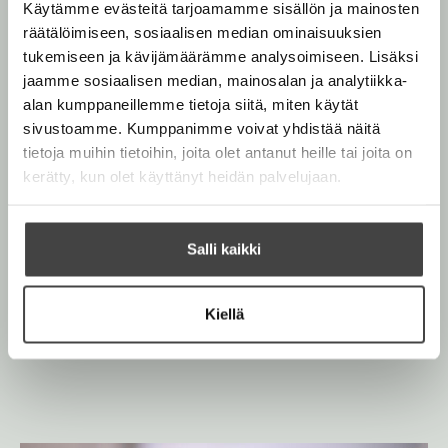
e
e
Käytämme evästeitä tarjoamamme sisällön ja mainosten
e
t
l
a
räätälöimiseen, sosiaalisen median ominaisuuksien
A
e
t
tukemiseen ja kävijämäärämme analysoimiseen. Lisäksi
u
A
jaamme sosiaalisen median, mainosalan ja analytiikka-
Mari Koppinen
k
u
alan kumppaneillemme tietoja siitä, miten käytät
e
k
sivustoamme. Kumppanimme voivat yhdistää näitä
a
e
tietoja muihin tietoihin, joita olet antanut heille tai joita on
a
Mari Koppinen on porilais-helsinkiläinen toimittaja,
a
kerätty, kun olet käyttänyt heidän palvelujaan.
u
joka työssään Helsingin Sanomissa pukee musiikkia
a
u
sanoiksi. Vapaalla tango-orkesterin viulistina hän
u
t
muuttaa nuotteja musiikiksi.
u
Salli kaikki
e
t
e
e
Lue lisää tekijästä
n
M
Kiellä
e
a
v
r
n
ä
i
v
K
l
ä
o
i
p
l
l
p
i
i
e