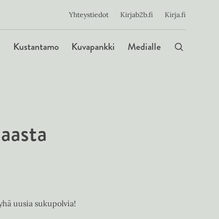
ijainen
Yhteystiedot
Kirjab2b.fi
Kirja.fi
Päävalikko
Kustantamo
Kuvapankki
Medialle
aasta
yhä uusia sukupolvia!