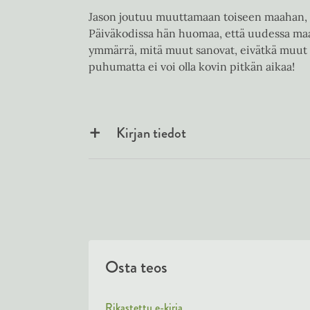
Jason joutuu muuttamaan toiseen maahan, ko
Päiväkodissa hän huomaa, että uudessa maas
ymmärrä, mitä muut sanovat, eivätkä muut 
puhumatta ei voi olla kovin pitkän aikaa!
Kirjan tiedot
Osta teos
Rikastettu e-kirja