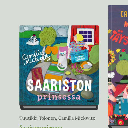
Tuutikki Tolonen, Camilla Mickwitz
Saariston prinsessa