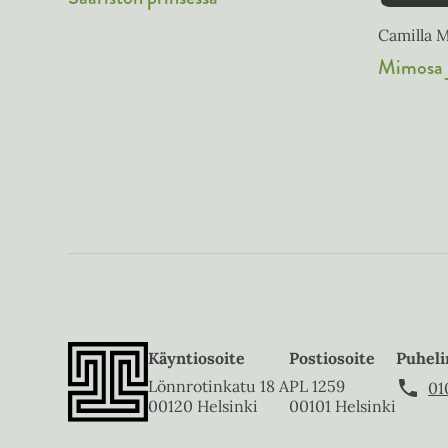
Camilla 
Mimosa j
Käyntiosoite
Postiosoite
Puheli
Lönnrotinkatu 18 A
PL 1259
01
00120 Helsinki
00101 Helsinki