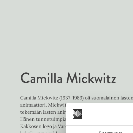
Camilla Mickwitz
Camilla Mickwitz (1937-1989) oli suomalainen lastenki
animaattori. Mickwitz toimi ensin mainospiirtäjänä
tekemään lasten animaatiofilmejä ja sen myötä myös 
Hänen tunnetuimpia töitään ovat Jason-, Mimosa- ja
Kakkosen logo ja Varokaa heikkoa jäätä -animaatio. 