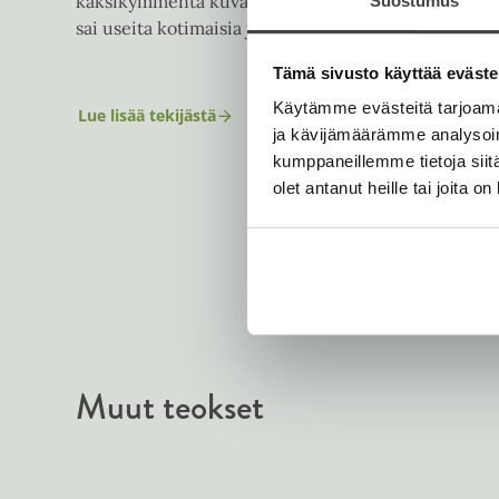
kaksikymmentä kuvakirjaa ja lähes yhtä monta ani
Suostumus
sai useita kotimaisia ja kansainvälisiä elokuva- ja la
Tämä sivusto käyttää eväste
Käytämme evästeitä tarjoama
Lue lisää tekijästä
C
ja kävijämäärämme analysoim
a
m
kumppaneillemme tietoja siitä
i
olet antanut heille tai joita o
l
l
a
M
i
c
k
w
i
t
z
Muut teokset