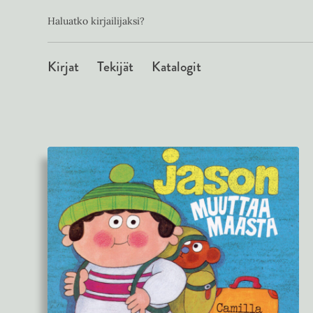
Toissijainen
Hyppää
Haluatko kirjailijaksi?
sisältöön
Päävalikko
Kirjat
Tekijät
Katalogit