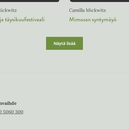
Mickwitz
Camilla Mickwitz
a täysikuufestivaali
Mimosan syntymäyö
Näytä lisää
nvaihde
0 5060 300