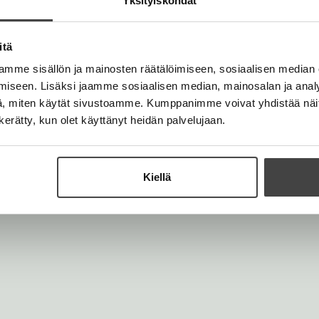
maatioelokuvaa. Hän
Yksityiskohdat
n
stenkirjapalkintoja.
v
ä
itä
l
mme sisällön ja mainosten räätälöimiseen, sosiaalisen median
i
iseen. Lisäksi jaamme sosiaalisen median, mainosalan ja analy
l
, miten käytät sivustoamme. Kumppanimme voivat yhdistää näitä t
e
n kerätty, kun olet käyttänyt heidän palvelujaan.
h
t
e
Kiellä
e
n