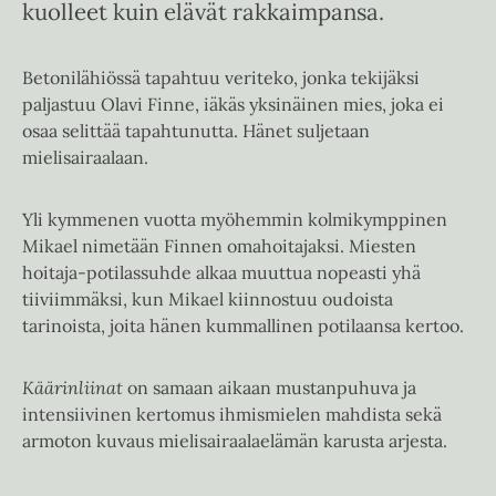
kuolleet kuin elävät rakkaimpansa.
Betonilähiössä tapahtuu veriteko, jonka tekijäksi
paljastuu Olavi Finne, iäkäs yksinäinen mies, joka ei
osaa selittää tapahtunutta. Hänet suljetaan
mielisairaalaan.
Yli kymmenen vuotta myöhemmin kolmikymppinen
Mikael nimetään Finnen omahoitajaksi. Miesten
hoitaja-potilassuhde alkaa muuttua nopeasti yhä
tiiviimmäksi, kun Mikael kiinnostuu oudoista
tarinoista, joita hänen kummallinen potilaansa kertoo.
Käärinliinat
on samaan aikaan mustanpuhuva ja
intensiivinen kertomus ihmismielen mahdista sekä
armoton kuvaus mielisairaalaelämän karusta arjesta.