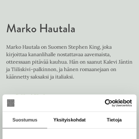
e
t
l
a
A
e
t
u
A
Marko Hautala
k
u
e
k
a
e
a
Marko Hautala on Suomen Stephen King, joka
a
u
kirjoittaa kananlihalle nostattavaa aavemaista,
a
u
otteessaan pitävää kauhua. Hän on saanut Kalevi Jäntin
u
t
ja Tiiliskivi-palkinnon, ja hänen romaanejaan on
u
e
käännetty saksaksi ja italiaksi.
t
e
e
n
e
Lue lisää tekijästä
v
M
n
a
ä
r
v
l
k
ä
o
i
Suostumus
Yksityiskohdat
Tietoja
l
H
l
a
i
e
u