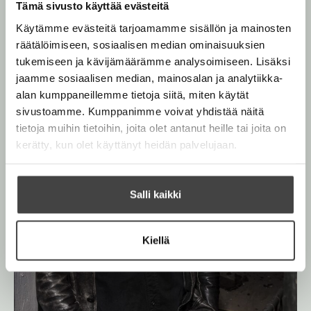
l
t
Tämä sivusto käyttää evästeitä
h
a
e
t
l
Käytämme evästeitä tarjoamamme sisällön ja mainosten
h
a
e
räätälöimiseen, sosiaalisen median ominaisuuksien
t
e
tukemiseen ja kävijämäärämme analysoimiseen. Lisäksi
e
n
jaamme sosiaalisen median, mainosalan ja analytiikka-
e
alan kumppaneillemme tietoja siitä, miten käytät
n
sivustoamme. Kumppanimme voivat yhdistää näitä
tietoja muihin tietoihin, joita olet antanut heille tai joita on
kerätty, kun olet käyttänyt heidän palvelujaan.
Salli kaikki
Kiellä