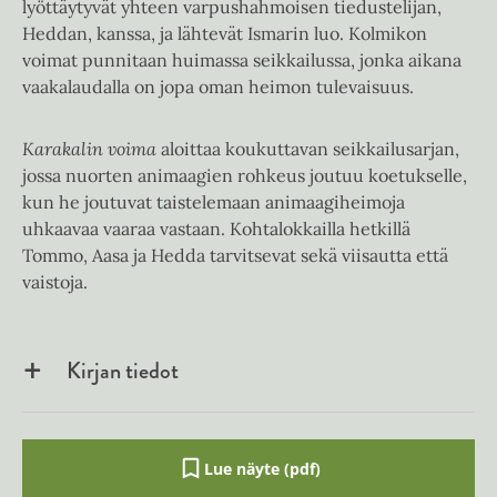
lyöttäytyvät yhteen varpushahmoisen tiedustelijan,
Heddan, kanssa, ja lähtevät Ismarin luo. Kolmikon
voimat punnitaan huimassa seikkailussa, jonka aikana
vaakalaudalla on jopa oman heimon tulevaisuus.
Karakalin voima
aloittaa koukuttavan seikkailusarjan,
jossa nuorten animaagien rohkeus joutuu koetukselle,
kun he joutuvat taistelemaan animaagiheimoja
uhkaavaa vaaraa vastaan. Kohtalokkailla hetkillä
Tommo, Aasa ja Hedda tarvitsevat sekä viisautta että
vaistoja.
Kirjan tiedot
Lue näyte (pdf)
A
u