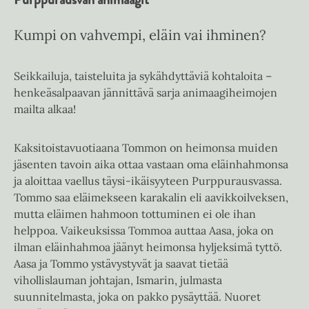
Kumpi on vahvempi, eläin vai ihminen?
Seikkailuja, taisteluita ja sykähdyttäviä kohtaloita –
henkeäsalpaavan jännittävä sarja animaagiheimojen
mailta alkaa!
Kaksitoistavuotiaana Tommon on heimonsa muiden
jäsenten tavoin aika ottaa vastaan oma eläinhahmonsa
ja aloittaa vaellus täysi-ikäisyyteen Purppurausvassa.
Tommo saa eläimekseen karakalin eli aavikkoilveksen,
mutta eläimen hahmoon tottuminen ei ole ihan
helppoa. Vaikeuksissa Tommoa auttaa Aasa, joka on
ilman eläinhahmoa jäänyt heimonsa hyljeksimä tyttö.
Aasa ja Tommo ystävystyvät ja saavat tietää
vihollislauman johtajan, Ismarin, julmasta
suunnitelmasta, joka on pakko pysäyttää. Nuoret