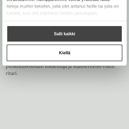
n
k
e
e
tietoja muihin tietoihin, joita olet antanut heille tai joita on
t
b
l
a
kerätty, kun olet käyttänyt heidän palvelujaan.
e
e
e
t
l
a
A
e
t
u
Salli kaikki
A
Yrjö Keinonen
k
u
e
k
a
Kiellä
e
a
Yrjö Keinonen
(1912‒1977) oli jalkaväenkenraali,
a
u
puolustusvoimain komentaja ja Mannerheim-ristin
a
u
ritari.
u
t
u
e
t
e
e
n
e
v
n
ä
v
l
ä
i