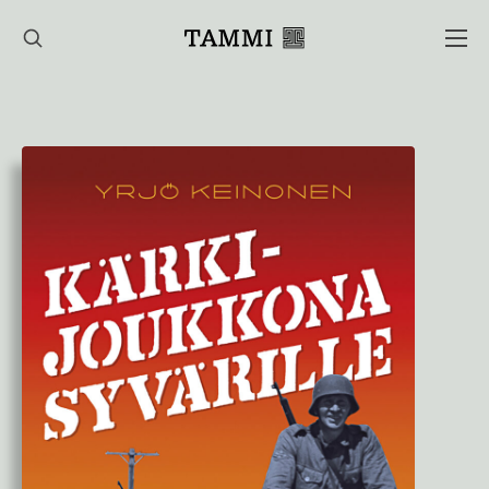
Hyppää
sisältöön