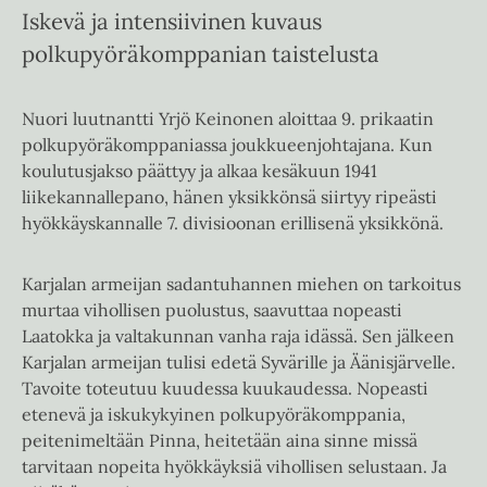
Iskevä ja intensiivinen kuvaus
polkupyöräkomppanian taistelusta
Nuori luutnantti Yrjö Keinonen aloittaa 9. prikaatin
polkupyöräkomppaniassa joukkueenjohtajana. Kun
koulutusjakso päättyy ja alkaa kesäkuun 1941
liikekannallepano, hänen yksikkönsä siirtyy ripeästi
hyökkäyskannalle 7. divisioonan erillisenä yksikkönä.
Karjalan armeijan sadantuhannen miehen on tarkoitus
murtaa vihollisen puolustus, saavuttaa nopeasti
Laatokka ja valtakunnan vanha raja idässä. Sen jälkeen
Karjalan armeijan tulisi edetä Syvärille ja Äänisjärvelle.
Tavoite toteutuu kuudessa kuukaudessa. Nopeasti
etenevä ja iskukykyinen polkupyöräkomppania,
peitenimeltään Pinna, heitetään aina sinne missä
tarvitaan nopeita hyökkäyksiä vihollisen selustaan. Ja