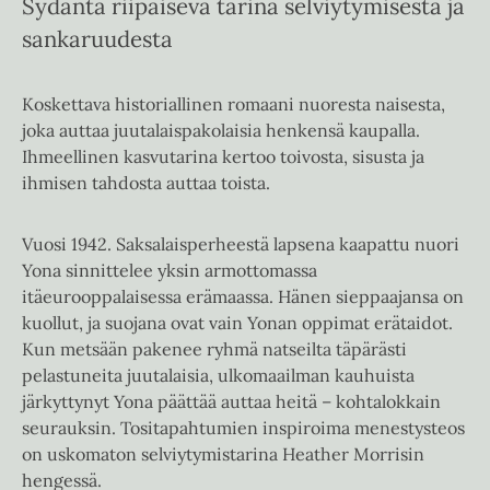
Sydäntä riipaiseva tarina selviytymisestä ja
sankaruudesta
Koskettava historiallinen romaani nuoresta naisesta,
joka auttaa juutalaispakolaisia henkensä kaupalla.
Ihmeellinen kasvutarina kertoo toivosta, sisusta ja
ihmisen tahdosta auttaa toista.
Vuosi 1942. Saksalaisperheestä lapsena kaapattu nuori
Yona sinnittelee yksin armottomassa
itäeurooppalaisessa erämaassa. Hänen sieppaajansa on
kuollut, ja suojana ovat vain Yonan oppimat erätaidot.
Kun metsään pakenee ryhmä natseilta täpärästi
pelastuneita juutalaisia, ulkomaailman kauhuista
järkyttynyt Yona päättää auttaa heitä – kohtalokkain
seurauksin. Tositapahtumien inspiroima menestysteos
on uskomaton selviytymistarina Heather Morrisin
hengessä.