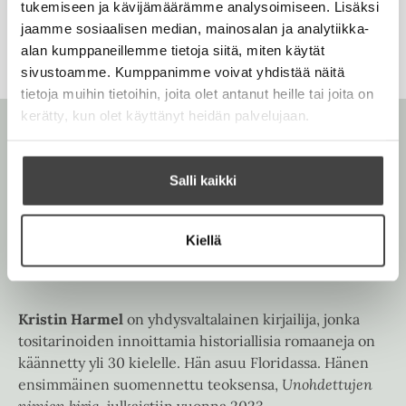
v
l
e
tukemiseen ja kävijämäärämme analysoimiseen. Lisäksi
n
ä
i
e
jaamme sosiaalisen median, mainosalan ja analytiikka-
v
l
l
n
alan kumppaneillemme tietoja siitä, miten käytät
ä
i
e
v
sivustoamme. Kumppanimme voivat yhdistää näitä
l
l
h
ä
tietoja muihin tietoihin, joita olet antanut heille tai joita on
i
e
t
l
kerätty, kun olet käyttänyt heidän palvelujaan.
l
h
e
i
e
t
e
l
h
e
n
e
Salli kaikki
t
e
h
e
n
t
e
Kiellä
e
Kristin Harmel
n
e
n
Kristin Harmel
on yhdysvaltalainen kirjailija, jonka
tositarinoiden innoittamia historiallisia romaaneja on
käännetty yli 30 kielelle. Hän asuu Floridassa. Hänen
ensimmäinen suomennettu teoksensa,
Unohdettujen