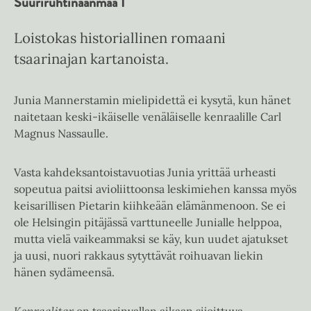
Suuriruhtinaanmaa 1
Loistokas historiallinen romaani
tsaarinajan kartanoista.
Junia Mannerstamin mielipidettä ei kysytä, kun hänet
naitetaan keski-ikäiselle venäläiselle kenraalille Carl
Magnus Nassaulle.
Vasta kahdeksantoistavuotias Junia yrittää urheasti
sopeutua paitsi avioliittoonsa leskimiehen kanssa myös
keisarillisen Pietarin kiihkeään elämänmenoon. Se ei
ole Helsingin pitäjässä varttuneelle Junialle helppoa,
mutta vielä vaikeammaksi se käy, kun uudet ajatukset
ja uusi, nuori rakkaus sytyttävät roihuavan liekin
hänen sydämeensä.