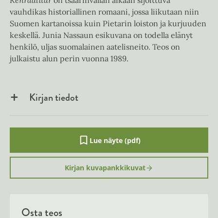
Kenraalitar
on tsaarinvallan aikaan sijoittuva
vauhdikas historiallinen romaani, jossa liikutaan niin
Suomen kartanoissa kuin Pietarin loiston ja kurjuuden
keskellä. Junia Nassaun esikuvana on todella elänyt
henkilö, uljas suomalainen aatelisneito. Teos on
julkaistu alun perin vuonna 1989.
Kirjan tiedot
Lue näyte (pdf)
A
u
k
Kirjan kuvapankkikuvat
e
a
a
u
u
Osta teos
t