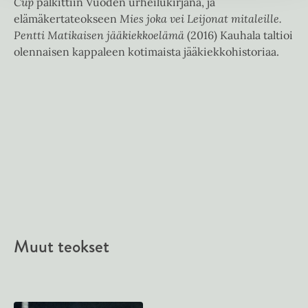
Cup
palkittiin Vuoden urheilukirjana, ja
e
elämäkertateokseen
Mies joka vei Leijonat mitaleille.
n
Pentti Matikaisen jääkiekkoelämä
(2016) Kauhala taltioi
v
olennaisen kappaleen kotimaista jääkiekkohistoriaa.
ä
l
i
l
e
h
t
e
e
n
Muut teokset