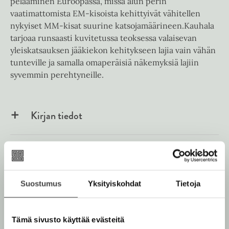
pelaaminen Euroopassa, missä alun perin
vaatimattomista EM-kisoista kehittyivät vähitellen
nykyiset MM-kisat suurine katsojamäärineen.Kauhala
tarjoaa runsaasti kuvitetussa teoksessa valaisevan
yleiskatsauksen jääkiekon kehitykseen lajia vain vähän
tunteville ja samalla omaperäisiä näkemyksiä lajiin
syvemmin perehtyneille.
Kirjan tiedot
Kirjan kuvapankkikuvat
Suostumus
Yksityiskohdat
Tietoja
Osta teos
Tämä sivusto käyttää evästeitä