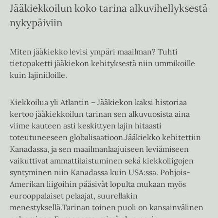
Jääkiekkoilun koko tarina alkuvihellyksestä
nykypäiviin
Miten jääkiekko levisi ympäri maailman? Tuhti
tietopaketti jääkiekon kehityksestä niin ummikoille
kuin lajiniiloille.
Kiekkoilua yli Atlantin – Jääkiekon kaksi historiaa
kertoo jääkiekkoilun tarinan sen alkuvuosista aina
viime kauteen asti keskittyen lajin hitaasti
toteutuneeseen globalisaatioon.Jääkiekko kehitettiin
Kanadassa, ja sen maailmanlaajuiseen leviämiseen
vaikuttivat ammattilaistuminen sekä kiekkoliigojen
syntyminen niin Kanadassa kuin USA:ssa. Pohjois-
Amerikan liigoihin pääsivät lopulta mukaan myös
eurooppalaiset pelaajat, suurellakin
menestyksellä.Tarinan toinen puoli on kansainvälinen