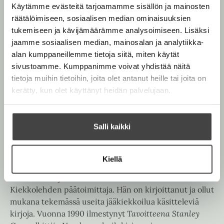
Käytämme evästeitä tarjoamamme sisällön ja mainosten
E-kirja / epub2
K
B
räätälöimiseen, sosiaalisen median ominaisuuksien
u
o
tukemiseen ja kävijämäärämme analysoimiseen. Lisäksi
u
o
jaamme sosiaalisen median, mainosalan ja analytiikka-
n
k
alan kumppaneillemme tietoja siitä, miten käytät
t
b
sivustoamme. Kumppanimme voivat yhdistää näitä
e
e
tietoja muihin tietoihin, joita olet antanut heille tai joita on
l
a
kerätty, kun olet käyttänyt heidän palvelujaan.
e
t
A
Hannu Kauhala
u
Salli kaikki
k
e
Hannu Kauhala
on kokenut toimittaja, joka on ollut
a
Kiellä
mm. Iltalehden ja Uuden Suomen urheiluosaston
a
esimies sekä jääkiekkoilun erikoislehden
u
Kiekkolehden päätoimittaja. Hän on kirjoittanut ja ollut
u
mukana tekemässä useita jääkiekkoilua käsitteleviä
t
kirjoja. Vuonna 1990 ilmestynyt
Tavoitteena Stanley
e