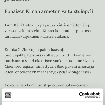
Punaisen Kiinan armoton valtaistuinpeli
Jännittävä tietokirja paljastaa häikäilemättömän ja
verisen valtataistelun Kiinan kommunistipuolueen
tarkkaan varjeltujen kulissien takana.
Kuinka Xi Jinpingin pahin haastaja
puoluejohtajataistossa sotkeutui brittiliikemiehen
murhaan ja sai elinkautisen vankeustuomion? Miksi
Maon seuraajaksi nimetty Lin Biao pakeni maasta ja
kuoli lentokoneen maahansyöksyssä Mongoliassa?
Koko Kiinan kommunistipuolueen satavuotinen
historia on ollut armotonta kamppailua ylimmästä
päätösvallasta. Voittajasta on tullut yksi maailman
mahtavimmista miehistä, mutta häviäjän kohtalo on