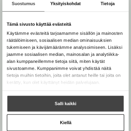
ollut armoton. Hätkähdyttävät tositarinat auttavat
Suostumus
Yksityiskohdat
Tietoja
ymmärtämään jättivaltiota yksinvaltaisesti johtavan
puolueen menneisyyttä ja nykyhetkeä.
Tämä sivusto käyttää evästeitä
Käytämme evästeitä tarjoamamme sisällön ja mainosten
Kirjan tiedot
räätälöimiseen, sosiaalisen median ominaisuuksien
tukemiseen ja kävijämäärämme analysoimiseen. Lisäksi
jaamme sosiaalisen median, mainosalan ja analytiikka-
alan kumppaneillemme tietoja siitä, miten käytät
Lue näyte (pdf)
sivustoamme. Kumppanimme voivat yhdistää näitä
A
u
tietoja muihin tietoihin, joita olet antanut heille tai joita on
k
kerätty, kun olet käyttänyt heidän palvelujaan.
Kirjan kuvapankkikuvat
e
a
a
u
u
Salli kaikki
Osta teos
t
e
e
Kiellä
n
Kovakantinen kirja
v
O
K