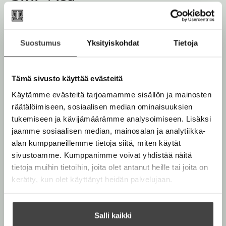
Sini Visa on luotsannut suosittua Kinuskikissa-
yhteisöä suurella sydämellä vuodesta 2007. Hänen
Suostumus
Yksityiskohdat
Tietoja
ensimmäinen kirjansa
Kinuskikissa leipoo – Tervetuloa
juhliin!
julkaistiin vuonna 2012. Kinuskikissa tunnetaan
idearikkaudesta, selkeästä ohjeistuksesta ja hyvästä
Tämä sivusto käyttää evästeitä
tunnelmasta.
Käytämme evästeitä tarjoamamme sisällön ja mainosten
räätälöimiseen, sosiaalisen median ominaisuuksien
Lue lisää tekijästä
tukemiseen ja kävijämäärämme analysoimiseen. Lisäksi
S
i
jaamme sosiaalisen median, mainosalan ja analytiikka-
n
alan kumppaneillemme tietoja siitä, miten käytät
i
V
sivustoamme. Kumppanimme voivat yhdistää näitä
i
tietoja muihin tietoihin, joita olet antanut heille tai joita on
s
kerätty, kun olet käyttänyt heidän palvelujaan.
a
Salli kaikki