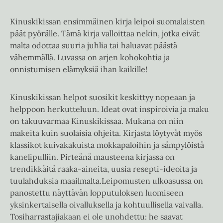
Kinuskikissan ensimmäinen kirja leipoi suomalaisten
päät pyörälle. Tämä kirja valloittaa nekin, jotka eivät
malta odottaa suuria juhlia tai haluavat päästä
vähemmällä. Luvassa on arjen kohokohtia ja
onnistumisen elämyksiä ihan kaikille!
Kinuskikissan helpot suosikit keskittyy nopeaan ja
helppoon herkutteluun. Ideat ovat inspiroivia ja maku
on takuuvarmaa Kinuskikissaa. Mukana on niin
makeita kuin suolaisia ohjeita. Kirjasta löytyvät myös
klassikot kuivakakuista mokkapaloihin ja sämpylöistä
kanelipulliin. Pirteänä mausteena kirjassa on
trendikkäitä raaka-aineita, uusia resepti-ideoita ja
tuulahduksia maailmalta.Leipomusten ulkoasussa on
panostettu näyttävän lopputuloksen luomiseen
yksinkertaisella oivalluksella ja kohtuullisella vaivalla.
Tosiharrastajiakaan ei ole unohdettu: he saavat