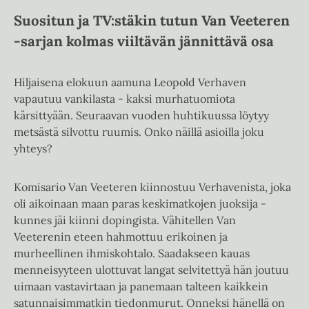
Suositun ja TV:stäkin tutun Van Veeteren
-sarjan kolmas viiltävän jännittävä osa
Hiljaisena elokuun aamuna Leopold Verhaven
vapautuu vankilasta - kaksi murhatuomiota
kärsittyään. Seuraavan vuoden huhtikuussa löytyy
metsästä silvottu ruumis. Onko näillä asioilla joku
yhteys?
Komisario Van Veeteren kiinnostuu Verhavenista, joka
oli aikoinaan maan paras keskimatkojen juoksija -
kunnes jäi kiinni dopingista. Vähitellen Van
Veeterenin eteen hahmottuu erikoinen ja
murheellinen ihmiskohtalo. Saadakseen kauas
menneisyyteen ulottuvat langat selvitettyä hän joutuu
uimaan vastavirtaan ja panemaan talteen kaikkein
satunnaisimmatkin tiedonmurut. Onneksi hänellä on