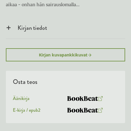
aikaa - onhan hän sairauslomalla...
Kirjan tiedot
Kirjan kuvapankkikuvat
Osta teos
Äänikirja
K
B
u
o
E-kirja / epub2
K
B
u
o
u
o
n
k
u
o
t
b