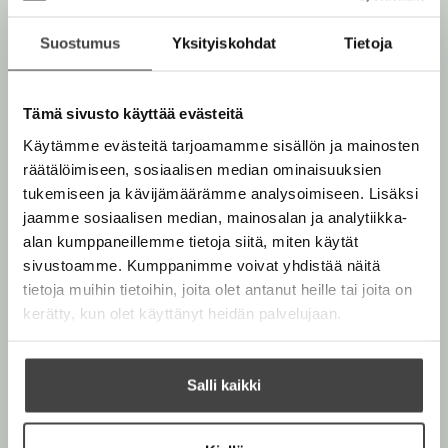
i
teoksillaan lukuisia palkintoja.
l
l
i
Suostumus
Yksityiskohdat
Tietoja
e
l
Lue lisää tekijästä
h
H
e
å
t
k
Tämä sivusto käyttää evästeitä
h
e
a
t
Käytämme evästeitä tarjoamamme sisällön ja mainosten
n
e
e
N
räätälöimiseen, sosiaalisen median ominaisuuksien
n
e
e
tukemiseen ja kävijämäärämme analysoimiseen. Lisäksi
s
n
s
jaamme sosiaalisen median, mainosalan ja analytiikka-
e
alan kumppaneillemme tietoja siitä, miten käytät
r
sivustoamme. Kumppanimme voivat yhdistää näitä
tietoja muihin tietoihin, joita olet antanut heille tai joita on
kerätty, kun olet käyttänyt heidän palvelujaan.
Salli kaikki