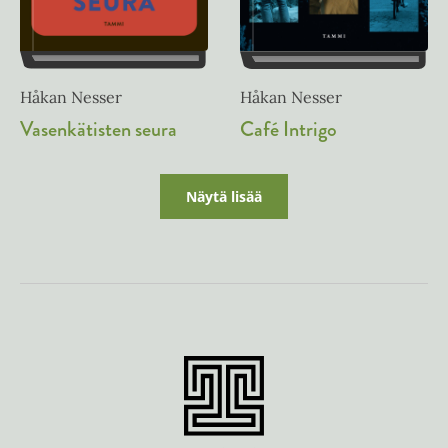
Håkan Nesser
Håkan Nesser
Vasenkätisten seura
Café Intrigo
Näytä lisää