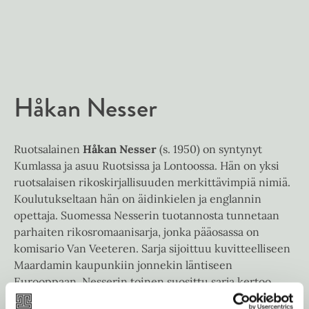
n
k
e
e
t
b
l
a
e
e
e
t
l
a
A
e
t
u
A
k
Håkan Nesser
u
e
k
a
e
a
Ruotsalainen
Håkan Nesser
(s. 1950) on syntynyt
a
u
Kumlassa ja asuu Ruotsissa ja Lontoossa. Hän on yksi
a
u
ruotsalaisen rikoskirjallisuuden merkittävimpiä nimiä.
u
t
Koulutukseltaan hän on äidinkielen ja englannin
u
e
opettaja. Suomessa Nesserin tuotannosta tunnetaan
t
e
parhaiten rikosromaanisarja, jonka pääosassa on
e
n
komisario Van Veeteren. Sarja sijoittuu kuvitteelliseen
e
v
Maardamin kaupunkiin jonnekin läntiseen
n
ä
Eurooppaan. Nesserin toinen suosittu sarja kertoo
v
l
komisario Gunnar Barbarottista. Nesser on kerännyt
ä