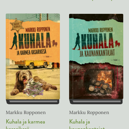
Markku Ropponen
Markku Ropponen
Kuhala ja
Kuhala ja karmea
kaunankantajat
kasarikesä