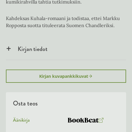
kumikirahvilla tahtia tutkimuksiin.
Kahdeksas Kuhala-romaani ja todistaa, ettei Markku
Ropposta suotta tituleerata Suomen Chandleriksi.
Kirjan tiedot
Kirjan kuvapankkikuvat
Osta teos
Äänikirja
K
B
u
o