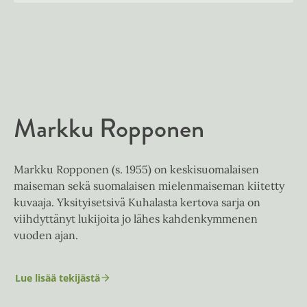
u
o
n
k
t
b
e
e
l
a
e
t
A
Markku Ropponen
u
k
e
Markku Ropponen (s. 1955) on keskisuomalaisen
a
maiseman sekä suomalaisen mielenmaiseman kiitetty
a
kuvaaja. Yksityisetsivä Kuhalasta kertova sarja on
u
viihdyttänyt lukijoita jo lähes kahdenkymmenen
u
vuoden ajan.
t
e
e
Lue lisää tekijästä
M
n
a
r