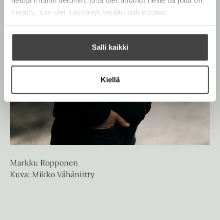
kerätty, kun olet käyttänyt heidän palvelujaan.
Salli kaikki
Kiellä
Markku Ropponen
Kuva: Mikko Vähäniitty