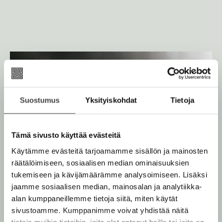
v
k
ä
k
l
u
R
i
o
l
p
p
e
o
h
n
e
t
n
e
Suostumus
Yksityiskohdat
Tietoja
e
n
Tämä sivusto käyttää evästeitä
Käytämme evästeitä tarjoamamme sisällön ja mainosten
räätälöimiseen, sosiaalisen median ominaisuuksien
tukemiseen ja kävijämäärämme analysoimiseen. Lisäksi
jaamme sosiaalisen median, mainosalan ja analytiikka-
alan kumppaneillemme tietoja siitä, miten käytät
sivustoamme. Kumppanimme voivat yhdistää näitä
tietoja muihin tietoihin, joita olet antanut heille tai joita on