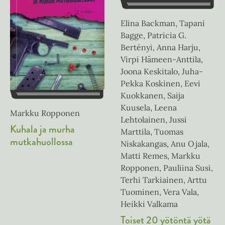
Elina Backman, Tapani
Bagge, Patricia G.
Bertényi, Anna Harju,
Virpi Hämeen-Anttila,
Joona Keskitalo, Juha-
Pekka Koskinen, Eevi
Kuokkanen, Saija
Kuusela, Leena
Markku Ropponen
Lehtolainen, Jussi
Kuhala ja murha
Marttila, Tuomas
mutkahuollossa
Niskakangas, Anu Ojala,
Matti Remes, Markku
Ropponen, Pauliina Susi,
Terhi Tarkiainen, Arttu
Tuominen, Vera Vala,
Heikki Valkama
Toiset 20 yötöntä yötä