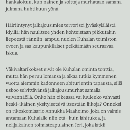
hankaloituu, kun nainen ja soittaja murhataan samana
julmana huhtikuun yönä.
Häiriintynyt jalkajousimies terrorisoi jyväskyläläistä
idylliä: hän naulitsee yhden kohteistaan pikkutakin
liepeestä ränniin, ampuu nuolen Kuhalan toimiston
oveen ja saa kaupunkilaiset pelkäämään seuraavaa
iskua.
Väkivaltarikokset eivät ole Kuhalan ominta tonttia,
mutta hän peruu lomansa ja alkaa tutkia kymmenen
vuotta aiemmin kadonneen abiturientin tapausta, sillä
uskoo selvittävänsä jalkajousimurhat samalla
vaivannäöllä. Onko hän oikeassa vai luuleeko vahvasti
keski-ikäinen yksityisetsivä itsestään liikoja? Onneksi
on rikoskomisario Annukka Maaheimo, joka on valmis
antamaan Kuhalalle niin etä- kuin lähitukea, ja
nelijalkainen toimistoapulainen Jeri, joka lätkii