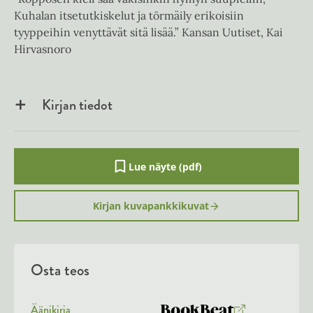
Kuhalan itsetutkiskelut ja törmäily erikoisiin
tyyppeihin venyttävät sitä lisää.” Kansan Uutiset, Kai
Hirvasnoro
Kirjan tiedot
Lue näyte (pdf)
A
u
k
Kirjan kuvapankkikuvat
e
a
a
u
u
Osta teos
t
e
e
n
Äänikirja