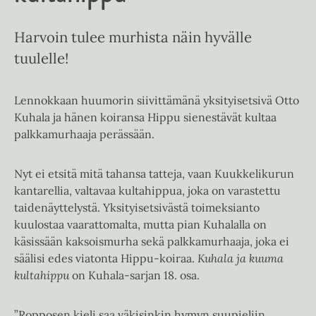
Harvoin tulee murhista näin hyvälle
tuulelle!
Lennokkaan huumorin siivittämänä yksityisetsivä Otto
Kuhala ja hänen koiransa Hippu sienestävät kultaa
palkkamurhaaja perässään.
Nyt ei etsitä mitä tahansa tatteja, vaan Kuukkelikurun
kantarellia, valtavaa kultahippua, joka on varastettu
taidenäyttelystä. Yksityisetsivästä toimeksianto
kuulostaa vaarattomalta, mutta pian Kuhalalla on
käsissään kaksoismurha sekä palkkamurhaaja, joka ei
säälisi edes viatonta Hippu-koiraa.
Kuhala ja kuuma
kultahippu
on Kuhala-sarjan 18. osa.
”Ropposen kieli saa väkisinkin hymyn suupieliin,