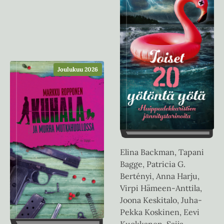
Joulukuu 2026
Elina Backman, Tapani
Bagge, Patricia G.
Bertényi, Anna Harju,
Virpi Hämeen-Anttila,
Joona Keskitalo, Juha-
Pekka Koskinen, Eevi