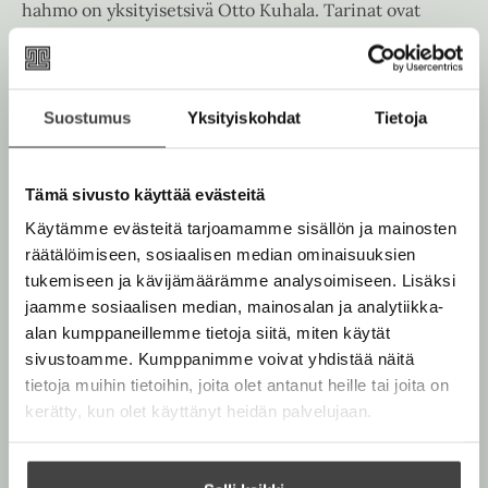
hahmo on yksityisetsivä Otto Kuhala. Tarinat ovat
itsenäisiä, ja moni lukija aloittaakin uusimmasta – ja
haalii sitten käsiinsä kaikki aiemmat. Viime vuosina
Ropposelta on julkaistu myös kaksi erinomaisen
vastaanoton saanutta veijariromaania. Sama hersyvä
Suostumus
Yksityiskohdat
Tietoja
huumori on aina ollut Kuhala-sarjankin
erikoismausteena.
Tämä sivusto käyttää evästeitä
Käytämme evästeitä tarjoamamme sisällön ja mainosten
Lue lisää tekijästä
M
räätälöimiseen, sosiaalisen median ominaisuuksien
a
r
tukemiseen ja kävijämäärämme analysoimiseen. Lisäksi
k
jaamme sosiaalisen median, mainosalan ja analytiikka-
k
alan kumppaneillemme tietoja siitä, miten käytät
u
R
sivustoamme. Kumppanimme voivat yhdistää näitä
o
tietoja muihin tietoihin, joita olet antanut heille tai joita on
p
p
kerätty, kun olet käyttänyt heidän palvelujaan.
o
n
e
n