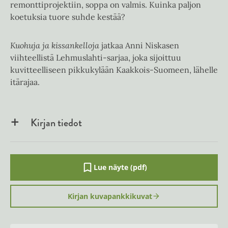
remonttiprojektiin, soppa on valmis. Kuinka paljon
koetuksia tuore suhde kestää?
Kuohuja ja kissankelloja
jatkaa Anni Niskasen
viihteellistä Lehmuslahti-sarjaa, joka sijoittuu
kuvitteelliseen pikkukylään Kaakkois-Suomeen, lähelle
itärajaa.
Kirjan tiedot
Lue näyte (pdf)
A
u
k
Kirjan kuvapankkikuvat
e
a
a
u