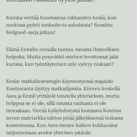
Kuinka viettää huumaavaa rakkauden kesää, kun
nurkissa pyörii tunkeilevia sukulaisia? Suosittu
feelgood-sarja jatkuu!
Elämä Eemilin rinnalla tuntuu Aavasta ihmeellisen
helpolta. Mutta pysyvätkö miehen levottomat jalat
kurissa, kun työntäyteinen arki vyöryy niskaan?
Kesän matkailusesongin käynnistyessä majatalo
Kontioranta täyttyy matkailijoista. Kiireen keskellä
Aava ja Eemil yrittävät totutella yhteiseloon, mutta
helppoa se ei ole, sillä omasta rauhasta ei ole
tietoakaan. Vireää kyläyhdistystä luotsaava Kontion
suvun matriarkka tahtoo pitää jälkeläisensä tiukassa
komennossa. Kun Aava menee kaiken kukkuraksi
tarjoutumaan avuksi yhteisen ystävän