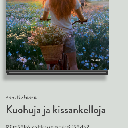
Anni Niskanen
Kuohuja ja kissankelloja
Riittääkö rakkaus syyksi jäädä?