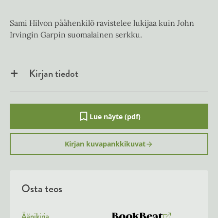
Sami Hilvon päähenkilö ravistelee lukijaa kuin John
Irvingin Garpin suomalainen serkku.
Kirjan tiedot
Lue näyte (pdf)
A
u
k
Kirjan kuvapankkikuvat
e
a
a
u
u
Osta teos
t
e
e
n
Äänikirja