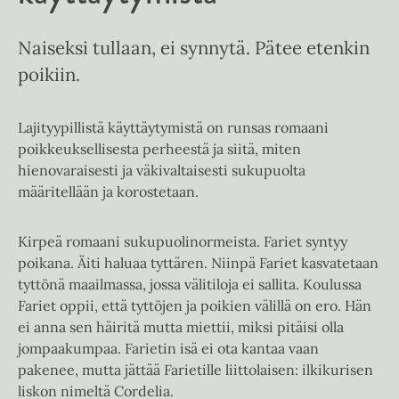
Naiseksi tullaan, ei synnytä. Pätee etenkin
poikiin.
Lajityypillistä käyttäytymistä on runsas romaani
poikkeuksellisesta perheestä ja siitä, miten
hienovaraisesti ja väkivaltaisesti sukupuolta
määritellään ja korostetaan.
Kirpeä romaani sukupuolinormeista. Fariet syntyy
poikana. Äiti haluaa tyttären. Niinpä Fariet kasvatetaan
tyttönä maailmassa, jossa välitiloja ei sallita. Koulussa
Fariet oppii, että tyttöjen ja poikien välillä on ero. Hän
ei anna sen häiritä mutta miettii, miksi pitäisi olla
jompaakumpaa. Farietin isä ei ota kantaa vaan
pakenee, mutta jättää Farietille liittolaisen: ilkikurisen
liskon nimeltä Cordelia.