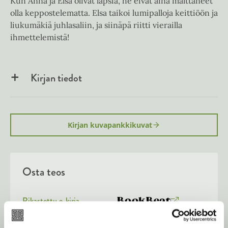
Kun Anna ja Elsa olivat lapsia, he eivät aina malttaneet
olla keppostelematta. Elsa taikoi lumipalloja keittiöön ja
liukumäkiä juhlasaliin, ja siinäpä riitti vierailla
ihmettelemistä!
Kirjan tiedot
Kirjan kuvapankkikuvat
Osta teos
Rikastettu e-kirja
K
B
u
o
Äänikirja
K
B