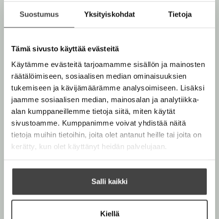
u
o
u
o
n
k
Suostumus
Yksityiskohdat
Tietoja
u
o
t
b
n
k
e
e
t
b
l
a
Tämä sivusto käyttää evästeitä
Muut teokset
e
e
e
t
Käytämme evästeitä tarjoamamme sisällön ja mainosten
l
a
A
räätälöimiseen, sosiaalisen median ominaisuuksien
e
t
u
tukemiseen ja kävijämäärämme analysoimiseen. Lisäksi
A
k
jaamme sosiaalisen median, mainosalan ja analytiikka-
Marraskuu 2026
Marraskuu 2026
u
e
alan kumppaneillemme tietoja siitä, miten käytät
k
a
sivustoamme. Kumppanimme voivat yhdistää näitä
e
a
tietoja muihin tietoihin, joita olet antanut heille tai joita on
a
u
kerätty, kun olet käyttänyt heidän palvelujaan.
a
u
u
t
u
e
Salli kaikki
t
e
e
n
e
v
Kiellä