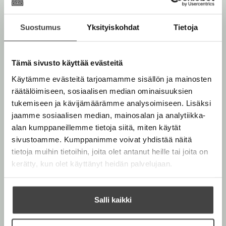
e
n
l
l
e
h
i
n
e
t
Suostumus
Yksityiskohdat
Tietoja
l
h
e
e
t
e
h
e
n
Tämä sivusto käyttää evästeitä
t
e
e
Käytämme evästeitä tarjoamamme sisällön ja mainosten
n
e
räätälöimiseen, sosiaalisen median ominaisuuksien
n
tukemiseen ja kävijämäärämme analysoimiseen. Lisäksi
jaamme sosiaalisen median, mainosalan ja analytiikka-
alan kumppaneillemme tietoja siitä, miten käytät
sivustoamme. Kumppanimme voivat yhdistää näitä
tietoja muihin tietoihin, joita olet antanut heille tai joita on
kerätty, kun olet käyttänyt heidän palvelujaan.
Salli kaikki