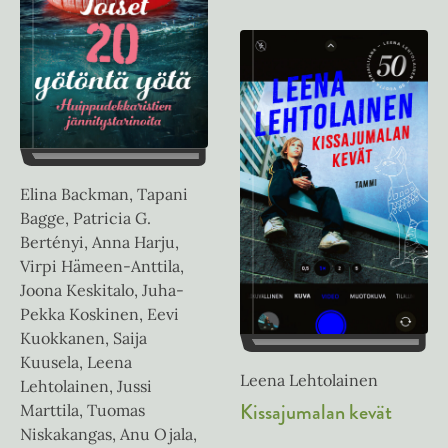
Elina Backman, Tapani
Bagge, Patricia G.
Bertényi, Anna Harju,
Virpi Hämeen-Anttila,
Joona Keskitalo, Juha-
Pekka Koskinen, Eevi
Kuokkanen, Saija
Kuusela, Leena
Leena Lehtolainen
Lehtolainen, Jussi
Kissajumalan kevät
Marttila, Tuomas
Niskakangas, Anu Ojala,