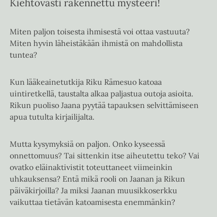
Kiehtovasti rakennettu mysteeri!
Miten paljon toisesta ihmisestä voi ottaa vastuuta?
Miten hyvin läheistäkään ihmistä on mahdollista
tuntea?
Kun lääkeainetutkija Riku Rämesuo katoaa
uintiretkellä, taustalta alkaa paljastua outoja asioita.
Rikun puoliso Jaana pyytää tapauksen selvittämiseen
apua tutulta kirjailijalta.
Mutta kysymyksiä on paljon. Onko kyseessä
onnettomuus? Tai sittenkin itse aiheutettu teko? Vai
ovatko eläinaktivistit toteuttaneet viimeinkin
uhkauksensa? Entä mikä rooli on Jaanan ja Rikun
päiväkirjoilla? Ja miksi Jaanan muusikkoserkku
vaikuttaa tietävän katoamisesta enemmänkin?