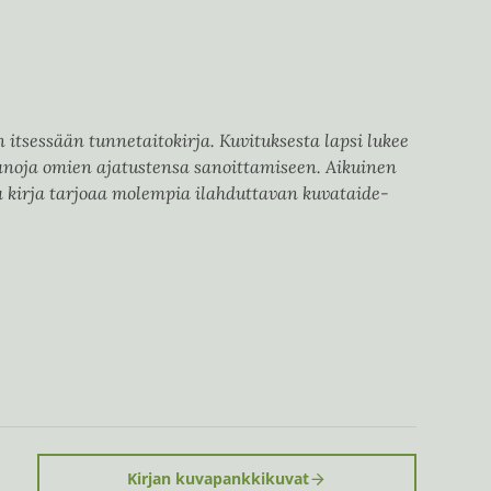
n itsessään tunnetaitokirja. Kuvituksesta lapsi lukee
sanoja omien ajatustensa sanoittamiseen. Aikuinen
a kirja tarjoaa molempia ilahduttavan kuvataide-
Kirjan kuvapankkikuvat