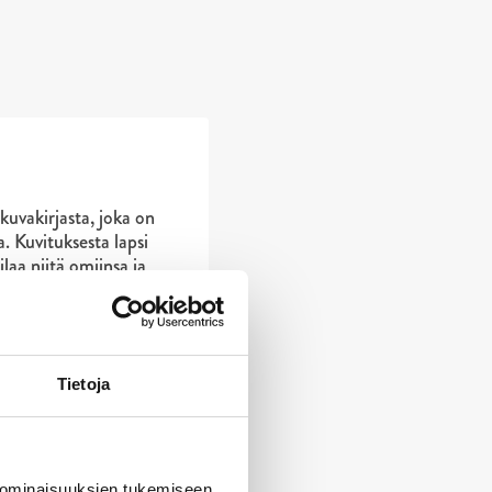
kuvakirjasta, joka on
a. Kuvituksesta lapsi
laa niitä omiinsa ja
ensa sanoittamiseen.
arinaa omista
ta kirja tarjoaa
van kuvataide-
en.“
Tietoja
ssu / Kastehelmi
 ominaisuuksien tukemiseen