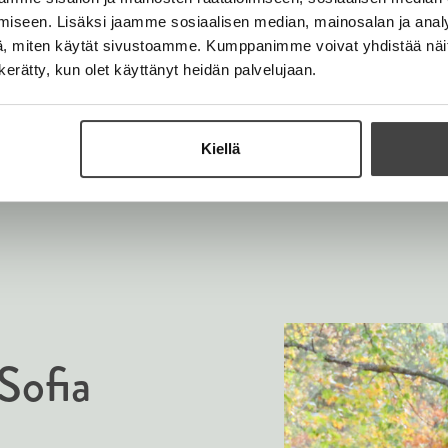
t
e
i / Sini Helminen
e
iseen. Lisäksi jaamme sosiaalisen median, mainosalan ja analy
n
e
, miten käytät sivustoamme. Kumppanimme voivat yhdistää näitä t
n
n kerätty, kun olet käyttänyt heidän palvelujaan.
Kiellä
O
O
h
h
Sofia
i
i
t
t
a
a