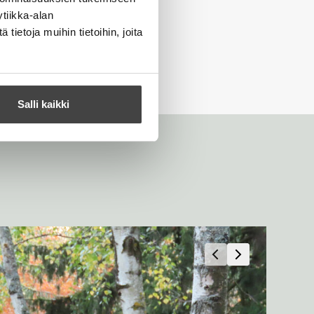
tiikka-alan
ietoja muihin tietoihin, joita
Salli kaikki