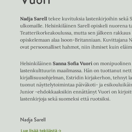
Nadja Sarell
tekee kuvituksia lastenkirjoihin sekä
ulkomaille. Helsinkiläinen Sarell opiskeli nuorena t
Teatterikorkeakoulussa, mutta sen jälkeen rakkaus 
opiskelemaan alaa Isoon-Britanniaan. Kuvittajana 
ovat persoonalliset hahmot, niin ihmiset kuin eläimet
Helsinkiläinen
Sanna Sofia Vuori
on monipuolinen 
lastenkulttuurin maailmassa. Hän on tuottanut nett
kirjallisuusohjelman, Estridin kirjakerhon, tehnyt la
tuonut näyttelytoimintaa päiväkoti- ja esikouluikäisi
Junior -ehdokkaaksikin ennättänyt Vuori on kirjoit
lastenkirjoja sekä suomeksi että ruotsiksi.
Nadja Sarell
Lue lisää tekijästä