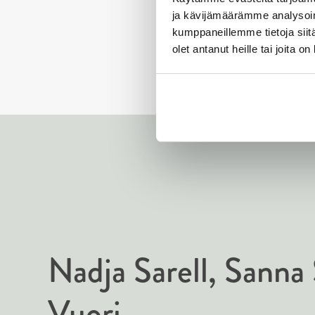
Kirjasampo.f
ja kävijämäärämme analysoim
kumppaneillemme tietoja siitä
olet antanut heille tai joita o
Nadja Sarell
Sanna 
Vuori