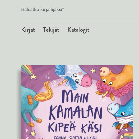
Toissijainen
Hyppää
Haluatko kirjailijaksi?
sisältöön
Päävalikko
Kirjat
Tekijät
Katalogit