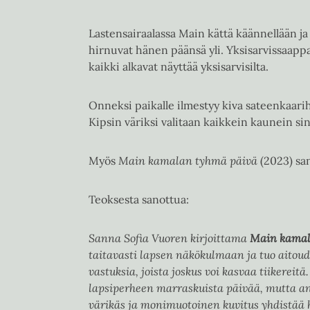
Lastensairaalassa Main kättä käännellään ja 
hirnuvat hänen päänsä yli. Yksisarvissaappa
kaikki alkavat näyttää yksisarvisilta.
Onneksi paikalle ilmestyy kiva sateenkaari
Kipsin väriksi valitaan kaikkein kaunein sin
Myös
Main kamalan tyhmä päivä
(2023) san
Teoksesta sanottua:
Sanna Sofia Vuoren kirjoittama
Main kamal
taitavasti lapsen näkökulmaan ja tuo aitoud
vastuksia, joista joskus voi kasvaa tiikereitä
lapsiperheen marraskuista päivää, mutta ann
värikäs ja monimuotoinen kuvitus yhdistää