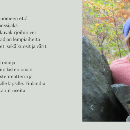
k
k
u
u
v
v
 Suomeen että
a
a
anssijaksi
t
t
kuvakirjoihin vei
Nadjan lempiaiheita
, sekä kuosit ja värit.
toimija
iin lasten oman
stenteatteria ja
lle lapsille. Finlandia
tanut useita