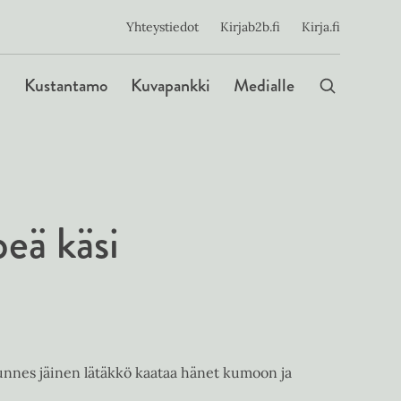
ijainen
Yhteystiedot
Kirjab2b.fi
Kirja.fi
Päävalikko
Kustantamo
Kuvapankki
Medialle
eä käsi
unnes jäinen lätäkkö kaataa hänet kumoon ja