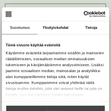
Kirjan kuvapankkikuvat
Suostumus
Yksityiskohdat
Tietoja
Osta teos
Tämä sivusto käyttää evästeitä
Äänikirja
K
B
Käytämme evästeitä tarjoamamme sisällön ja mainosten
u
o
räätälöimiseen, sosiaalisen median ominaisuuksien
u
o
tukemiseen ja kävijämäärämme analysoimiseen. Lisäksi
n
k
jaamme sosiaalisen median, mainosalan ja analytiikka-
t
b
alan kumppaneillemme tietoja siitä, miten käytät
e
e
sivustoamme. Kumppanimme voivat yhdistää näitä
l
a
tietoja muihin tietoihin, joita olet antanut heille tai joita on
e
t
kerätty, kun olet käyttänyt heidän palvelujaan.
A
Robert Brantberg
u
k