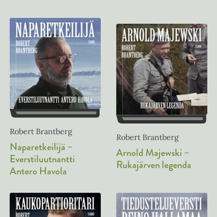
n
Robert Brantberg
Robert Brantberg
Naparetkeilijä –
Arnold Majewski –
Everstiluutnantti
Rukajärven legenda
Antero Havola