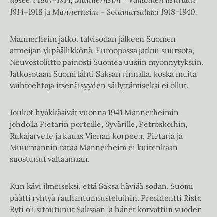
1914–1918
ja
Mannerheim –
Sotamarsalkka 1918−1940.
Mannerheim jatkoi talvisodan jälkeen Suomen
armeijan ylipäällikkönä. Euroopassa jatkui suursota,
Neuvostoliitto painosti Suomea uusiin myönnytyksiin.
Jatkosotaan Suomi lähti Saksan rinnalla, koska muita
vaihtoehtoja itsenäisyyden säilyttämiseksi ei ollut.
Joukot hyökkäsivät vuonna 1941 Mannerheimin
johdolla Pietarin porteille, Syvärille, Petroskoihin,
Rukajärvelle ja kauas Vienan korpeen. Pietaria ja
Muurmannin rataa Mannerheim ei kuitenkaan
suostunut valtaamaan.
Kun kävi ilmeiseksi, että Saksa häviää sodan, Suomi
päätti ryhtyä rauhantunnusteluihin. Presidentti Risto
Ryti oli sitoutunut Saksaan ja hänet korvattiin vuoden