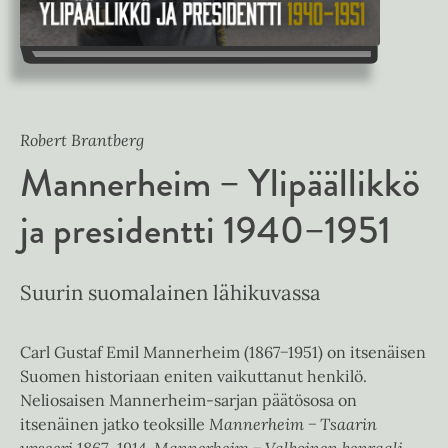
Robert Brantberg
Mannerheim – Ylipäällikkö
ja presidentti 1940–1951
Suurin suomalainen lähikuvassa
Carl Gustaf Emil Mannerheim (1867−1951) on itsenäisen
Suomen historiaan eniten vaikuttanut henkilö.
Neliosaisen Mannerheim-sarjan päätösosa on
itsenäinen jatko teoksille
Mannerheim − Tsaarin
upseeri 1867–1914,
Mannerheim − Valkoinen kenraali