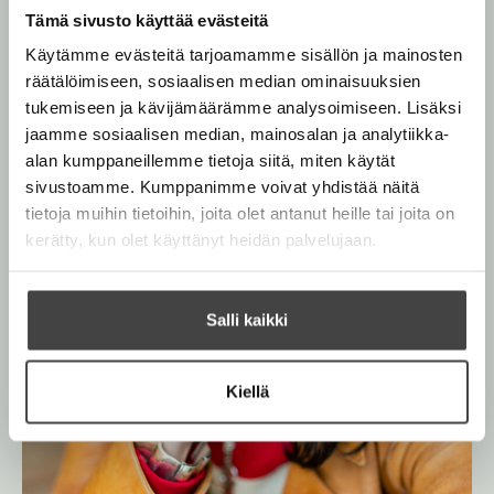
j
i
Tämä sivusto käyttää evästeitä
a
l
v
Käytämme evästeitä tarjoamamme sisällön ja mainosten
u
e
räätälöimiseen, sosiaalisen median ominaisuuksien
o
h
r
tukemiseen ja kävijämäärämme analysoimiseen. Lisäksi
t
i
jaamme sosiaalisen median, mainosalan ja analytiikka-
e
alan kumppaneillemme tietoja siitä, miten käytät
e
sivustoamme. Kumppanimme voivat yhdistää näitä
n
tietoja muihin tietoihin, joita olet antanut heille tai joita on
kerätty, kun olet käyttänyt heidän palvelujaan.
Salli kaikki
Kiellä