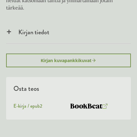
heidät katsomaan tähtiä ja ymmärtämään jotain
tärkeää.
Kirjan tiedot
Kirjan kuvapankkikuvat
Osta teos
E-kirja / epub2
K
B
u
o
u
o
n
k