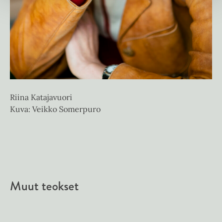
Riina Katajavuori
Kuva: Veikko Somerpuro
Muut teokset