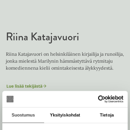
t
b
e
e
l
a
e
t
A
Riina Katajavuori
u
k
e
Riina Katajavuori on helsinkiläinen kirjailija ja runoilija,
a
jonka mielestä Marilynin hämmästyttävä rytmitaju
a
komediennena kielii omintakeisesta älykkyydestä.
u
u
t
Lue lisää tekijästä
R
e
i
i
e
n
n
a
v
K
Suostumus
Yksityiskohdat
Tietoja
a
ä
t
l
a