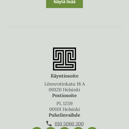
Näytä lisää
Käyntiosoite
Lönnrotinkatu 18 A
00120 Helsinki
Postiosoite
PL 1259
00101 Helsinki
Puhelinvaihde
010 5060 300