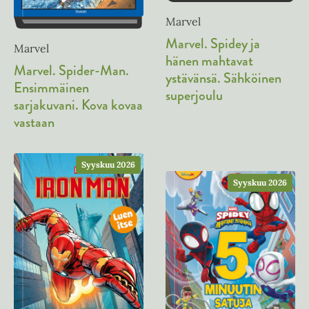
v
l
n
ä
Marvel
i
v
l
Marvel. Spidey ja
l
ä
Marvel
i
hänen mahtavat
e
l
Marvel. Spider-Man.
l
h
ystävänsä. Sähköinen
i
Ensimmäinen
e
t
superjoulu
l
sarjakuvani. Kova kovaa
h
e
e
vastaan
t
e
h
e
n
t
e
e
Syyskuu 2026
n
e
Syyskuu 2026
n