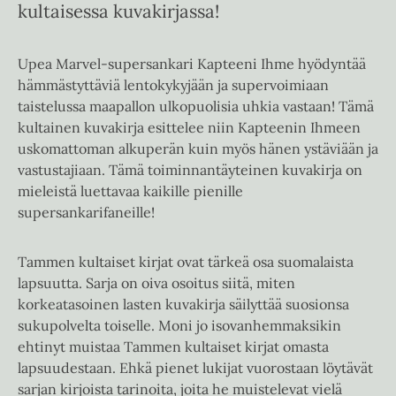
kultaisessa kuvakirjassa!
Upea Marvel-supersankari Kapteeni Ihme hyödyntää
hämmästyttäviä lentokykyjään ja supervoimiaan
taistelussa maapallon ulkopuolisia ​​uhkia vastaan! Tämä
kultainen kuvakirja esittelee niin Kapteenin Ihmeen
uskomattoman alkuperän kuin myös hänen ystäviään ja
vastustajiaan. Tämä toiminnantäyteinen kuvakirja on
mieleistä luettavaa kaikille pienille
supersankarifaneille!
Tammen kultaiset kirjat ovat tärkeä osa suomalaista
lapsuutta. Sarja on oiva osoitus siitä, miten
korkeatasoinen lasten kuvakirja säilyttää suosionsa
sukupolvelta toiselle. Moni jo isovanhemmaksikin
ehtinyt muistaa Tammen kultaiset kirjat omasta
lapsuudestaan. Ehkä pienet lukijat vuorostaan löytävät
sarjan kirjoista tarinoita, joita he muistelevat vielä