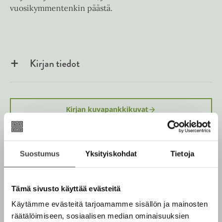
vuosikymmentenkin päästä.
Kirjan tiedot
Kirjan kuvapankkikuvat
Osta teos
Suostumus
Yksityiskohdat
Tietoja
Kovakantinen kirja
O
K
Tämä sivusto käyttää evästeitä
s
i
Rikastettu e-kirja
Käytämme evästeitä tarjoamamme sisällön ja mainosten
K
B
t
r
räätälöimiseen, sosiaalisen median ominaisuuksien
u
o