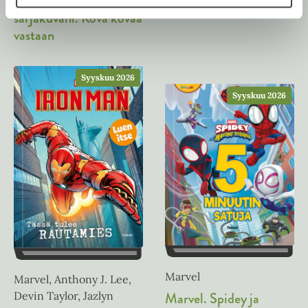
Ensimmäinen
superjoulu
sarjakuvani. Kova kovaa
vastaan
Syyskuu 2026
Syyskuu 2026
Marvel
Marvel, Anthony J. Lee,
Marvel. Spidey ja
Devin Taylor, Jazlyn