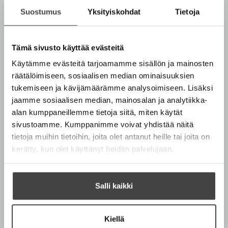
Muut teokset
Suostumus
Yksityiskohdat
Tietoja
Tämä sivusto käyttää evästeitä
Marraskuu 2026
Käytämme evästeitä tarjoamamme sisällön ja mainosten
Lokakuu 2026
räätälöimiseen, sosiaalisen median ominaisuuksien
tukemiseen ja kävijämäärämme analysoimiseen. Lisäksi
jaamme sosiaalisen median, mainosalan ja analytiikka-
alan kumppaneillemme tietoja siitä, miten käytät
sivustoamme. Kumppanimme voivat yhdistää näitä
tietoja muihin tietoihin, joita olet antanut heille tai joita on
kerätty, kun olet käyttänyt heidän palvelujaan.
Marvel
Salli kaikki
Marvel. Spidey ja
Marvel
hänen mahtavat
Marvel. Spider-Man.
ystävänsä. Sähköinen
Kiellä