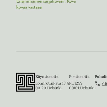
Ensimmäinen sarjakuvani. Kova
kovaa vastaan
Käyntiosoite
Postiosoite
Puheli
Lönnrotinkatu 18 A
PL 1259
01
00120 Helsinki
00101 Helsinki