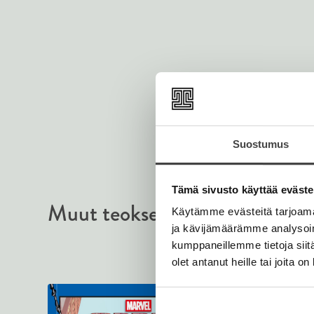
Suostumus
Tämä sivusto käyttää eväste
Muut teokset
Käytämme evästeitä tarjoama
ja kävijämäärämme analysoim
kumppaneillemme tietoja siitä
olet antanut heille tai joita o
Marraskuu 2026