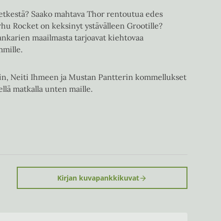
retkestä? Saako mahtava Thor rentoutua edes
rhu Rocket on keksinyt ystävälleen Grootille?
ankarien maailmasta tarjoavat kiehtovaa
mmille.
n, Neiti Ihmeen ja Mustan Pantterin kommellukset
rellä matkalla unten maille.
Kirjan kuvapankkikuvat