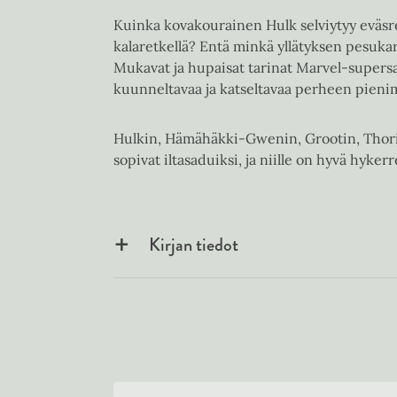
Kuinka kovakourainen Hulk selviytyy eväs
kalaretkellä? Entä minkä yllätyksen pesuka
Mukavat ja hupaisat tarinat Marvel-supers
kuunneltavaa ja katseltavaa perheen pieni
Hulkin, Hämähäkki-Gwenin, Grootin, Thori
sopivat iltasaduiksi, ja niille on hyvä hyker
Kirjan tiedot