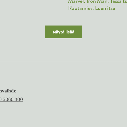
Marvel. Iron Man. Tässä t
Rautamies. Luen itse
Näytä lisää
nvaihde
0 5060 300