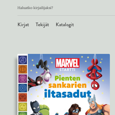
Toissijainen
Hyppää
Haluatko kirjailijaksi?
sisältöön
Päävalikko
Kirjat
Tekijät
Katalogit