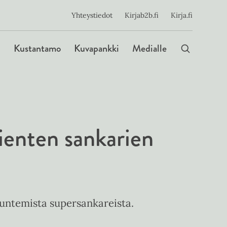
ijainen
Yhteystiedot
Kirjab2b.fi
Kirja.fi
Päävalikko
Kustantamo
Kuvapankki
Medialle
Pienten sankarien
tuntemista supersankareista.