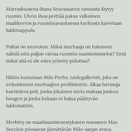
Marraskuisena iltana Seurasaaren rannasta löytyy
ruumis. Uhrin ihoa peittää paksu valkoinen
maalikerros ja ruumiinavauksessa kurkusta kaivetaan
šakkinappula.
Poliisi on neuvoton. Miksi murhaaja on halunnut
nähdä niin paljon vaivaa ruumiin naamioimiseksi? Entä
miksi sitä ei ole edes yritetty piilottaa?
Hätiin kutsutaan Milo Perho, taidegalleristi, joka on
erikoistunut murhaajien profilointiin. Alkaa hermoja
koetteleva peli, jonka jokainen siirto maksaa jonkun
hengen ja jonka kukaan ei halua päättyvän
šakkimattiin.
Merkitty
on maailmanmenestykseen nousseen Max
Seeckin piinaavan jännittävän Milo-sarjan avaus.