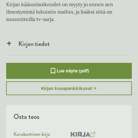
Kirjan käännösoikeudet on myyty jo ennen sen
ilmestymistä lukuisiin maihin, ja lisäksi siitä on
suunnitteilla tv-sarja.
Kirjan tiedot
Lue näyte (pdf)
A
u
k
Kirjan kuvapankkikuvat
e
a
a
u
u
Osta teos
t
e
e
n
Kovakantinen kirja
v
O
K