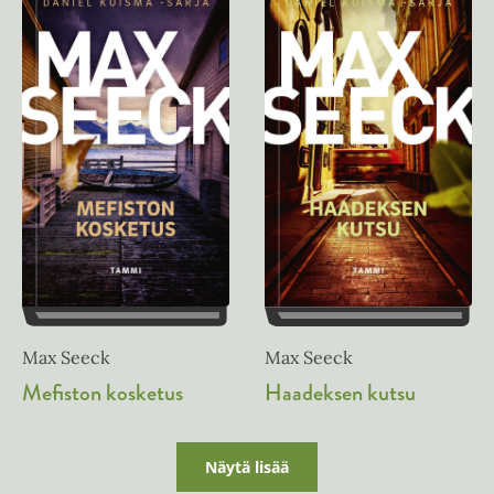
Max Seeck
Max Seeck
Mefiston kosketus
Haadeksen kutsu
Näytä lisää