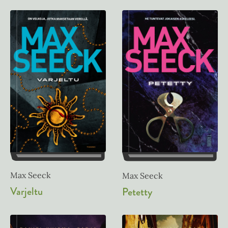
Max Seeck
Max Seeck
Varjeltu
Petetty