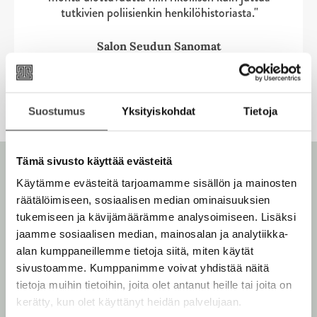
i
i
n
u
t
tutkivien poliisienkin henkilöhistoriasta."
e
s
s
v
u
e
n
t
t
ä
t
e
Salon Seudun Sanomat
v
l
e
n
ä
i
e
v
l
l
n
ä
i
e
v
l
Suostumus
Yksityiskohdat
Tietoja
l
h
ä
i
e
t
l
l
h
e
i
Tämä sivusto käyttää evästeitä
e
t
e
l
h
Käytämme evästeitä tarjoamamme sisällön ja mainosten
e
n
e
t
räätälöimiseen, sosiaalisen median ominaisuuksien
e
h
e
tukemiseen ja kävijämäärämme analysoimiseen. Lisäksi
n
t
e
jaamme sosiaalisen median, mainosalan ja analytiikka-
e
n
alan kumppaneillemme tietoja siitä, miten käytät
Max Seeck
e
sivustoamme. Kumppanimme voivat yhdistää näitä
n
tietoja muihin tietoihin, joita olet antanut heille tai joita on
kerätty, kun olet käyttänyt heidän palvelujaan.
Max Seeck (s. 1985) on yksi Suomen menestyneimmistä