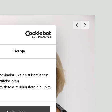
Tietoja
 ominaisuuksien tukemiseen
tiikka-alan
ietoja muihin tietoihin, joita