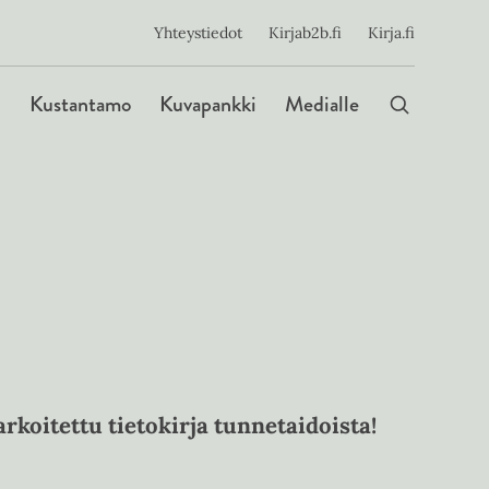
ijainen
Yhteystiedot
Kirjab2b.fi
Kirja.fi
Päävalikko
Kustantamo
Kuvapankki
Medialle
koitettu tietokirja tunnetaidoista!