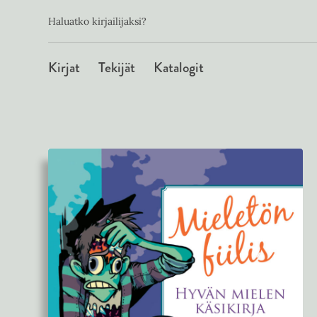
Toissijainen
Hyppää
Haluatko kirjailijaksi?
sisältöön
Päävalikko
Kirjat
Tekijät
Katalogit