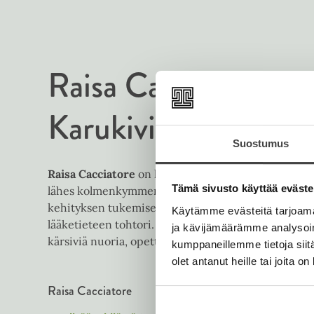
Raisa Cacciatore
M
Karukivi
Suostumus
Raisa Cacciatore
on lastenpsykiatri, kouluttaja ja tie
Tämä sivusto käyttää eväste
lähes kolmenkymmenen vuoden kokemus lasten ja 
kehityksen tukemisesta.
Max Karukivi
on nuorisops
Käytämme evästeitä tarjoama
lääketieteen tohtori. Työssään hän auttaa tunne-el
ja kävijämäärämme analysoim
kärsiviä nuoria, opettaa psykiatriaa ja tutkii nuort
kumppaneillemme tietoja siitä
olet antanut heille tai joita o
Raisa Cacciatore