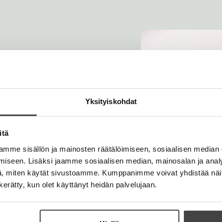
O
O
h
h
ax
i
i
t
t
a
a
k
k
Yksityiskohdat
u
u
v
v
tokirjailija. Hänellä on
a
a
itä
nuorten kasvun ja
t
t
ykiatri ja
mme sisällön ja mainosten räätälöimiseen, sosiaalisen median
ämän häiriöistä
iseen. Lisäksi jaamme sosiaalisen median, mainosalan ja analy
en tunneilmaisua.
, miten käytät sivustoamme. Kumppanimme voivat yhdistää näitä t
n kerätty, kun olet käyttänyt heidän palvelujaan.