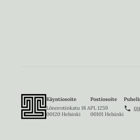
Käyntiosoite
Postiosoite
Puheli
Lönnrotinkatu 18 A
PL 1259
01
00120 Helsinki
00101 Helsinki