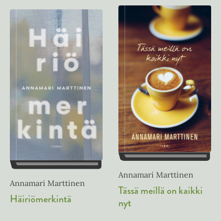
Annamari Marttinen
Annamari Marttinen
Tässä meillä on kaikki
Häiriömerkintä
nyt