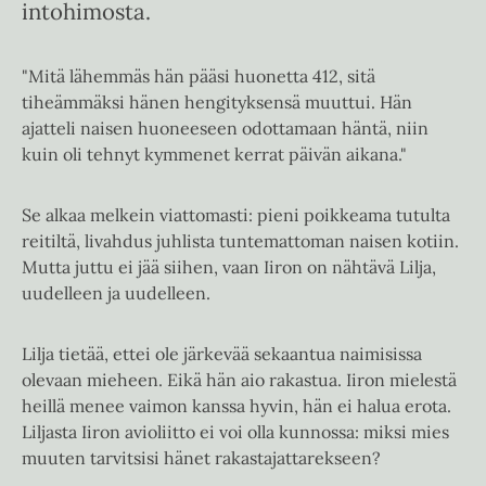
intohimosta.
"Mitä lähemmäs hän pääsi huonetta 412, sitä
tiheämmäksi hänen hengityksensä muuttui. Hän
ajatteli naisen huoneeseen odottamaan häntä, niin
kuin oli tehnyt kymmenet kerrat päivän aikana."
Se alkaa melkein viattomasti: pieni poikkeama tutulta
reitiltä, livahdus juhlista tuntemattoman naisen kotiin.
Mutta juttu ei jää siihen, vaan Iiron on nähtävä Lilja,
uudelleen ja uudelleen.
Lilja tietää, ettei ole järkevää sekaantua naimisissa
olevaan mieheen. Eikä hän aio rakastua. Iiron mielestä
heillä menee vaimon kanssa hyvin, hän ei halua erota.
Liljasta Iiron avioliitto ei voi olla kunnossa: miksi mies
muuten tarvitsisi hänet rakastajattarekseen?