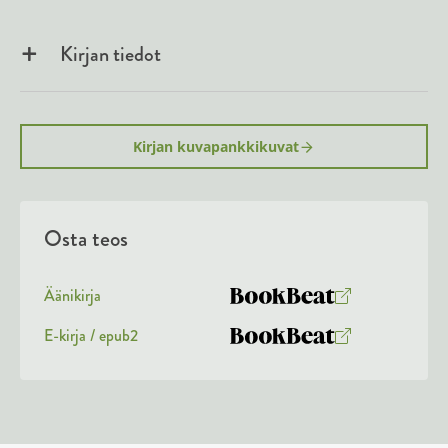
Kirjan tiedot
Kirjan kuvapankkikuvat
Osta teos
Äänikirja
K
B
u
o
E-kirja / epub2
K
B
u
o
u
o
n
k
u
o
t
b
n
k
e
e
t
b