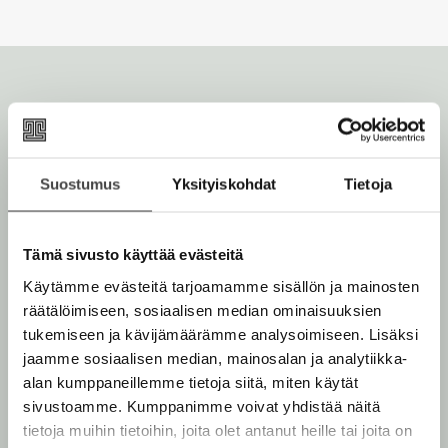
i
e
l
h
e
t
h
e
t
e
e
n
e
n
Suostumus
Yksityiskohdat
Tietoja
Annamari Marttinen
Tämä sivusto käyttää evästeitä
Käytämme evästeitä tarjoamamme sisällön ja mainosten
Lue lisää tekijästä
räätälöimiseen, sosiaalisen median ominaisuuksien
A
n
tukemiseen ja kävijämäärämme analysoimiseen. Lisäksi
n
jaamme sosiaalisen median, mainosalan ja analytiikka-
a
m
alan kumppaneillemme tietoja siitä, miten käytät
a
sivustoamme. Kumppanimme voivat yhdistää näitä
r
i
tietoja muihin tietoihin, joita olet antanut heille tai joita on
M