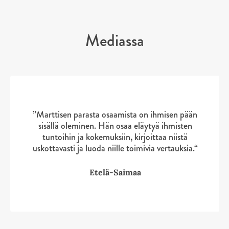
l
a
e
e
e
t
l
a
A
e
t
Mediassa
u
A
k
S
S
u
e
k
k
k
a
i
i
e
a
p
p
a
u
l
l
a
u
”Marttisen parasta osaamista on ihmisen pään
i
i
u
t
sisällä oleminen. Hän osaa eläytyä ihmisten
s
s
u
tuntoihin ja kokemuksiin, kirjoittaa niistä
e
t
t
t
uskottavasti ja luoda niille toimivia vertauksia.“
e
e
n
e
Etelä-Saimaa
v
n
ä
v
l
ä
i
l
l