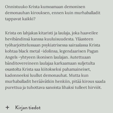
Onnistuuko Krista kumoamaan demonisen
demonauhan kirouksen, ennen kuin murhaballadit
tappavat kaikki?
Krista on lahjakas kitaristi ja laulaja, joka haaveilee
hevibändinsä kanssa kuuluisuudesta. Yläasteen
työharjoittelussaan psykiatrisessa sairaalassa Krista
kohtaa black metal -idolinsa, legendaarisen Pagan
Angels -yhtyeen ikonisen laulajan. Autettuaan
bänditovereineen laulajaa karkaamaan suljetulta
osastolta Krista saa kiitokseksi pahamaineiset,
kadonneeksi luullut demonauhat. Mutta kun
murhaballadit heräävätkin henkiin, pitää kirous saada
purettua ja tuhottava sanoista lihaksi tulleet hirviöt.
Kirjan tiedot