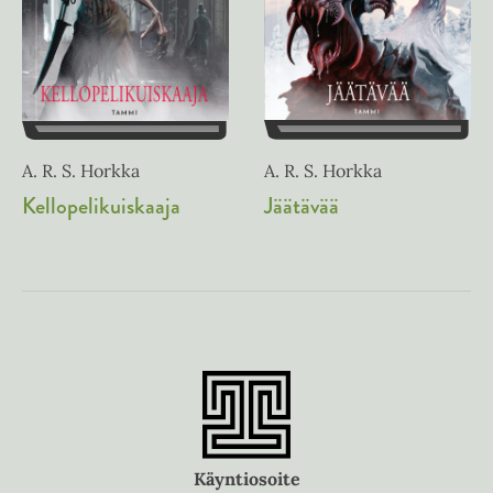
A. R. S. Horkka
A. R. S. Horkka
Jäätävää
Kellopelikuiskaaja
Käyntiosoite