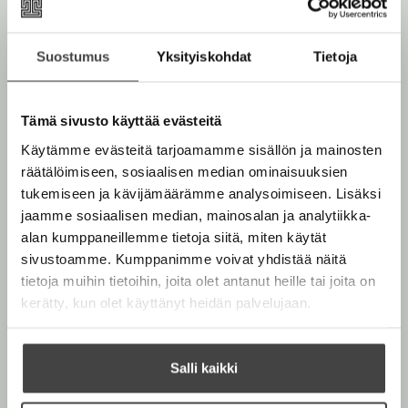
t
e
e
e
l
a
e
Suostumus
Yksityiskohdat
Tietoja
n
e
t
A
Saara Kesävuori
u
Tämä sivusto käyttää evästeitä
k
Käytämme evästeitä tarjoamamme sisällön ja mainosten
e
Saara Kesävuori
on viime vuosina laajentanut
räätälöimiseen, sosiaalisen median ominaisuuksien
a
monipuolista ja palkittua tuotantoaan trilleriin –
tukemiseen ja kävijämäärämme analysoimiseen. Lisäksi
a
menestyksellä: "Saara Kesävuori kirjoittaa tämän
jaamme sosiaalisen median, mainosalan ja analytiikka-
u
hetken kunnianhimoisinta dekkaria Suomessa", toteaa
alan kumppaneillemme tietoja siitä, miten käytät
u
dekkaritutkija Paula Arvas aiemmasta rikostrilogiasta.
sivustoamme. Kumppanimme voivat yhdistää näitä
t
tietoja muihin tietoihin, joita olet antanut heille tai joita on
e
kerätty, kun olet käyttänyt heidän palvelujaan.
e
Lue lisää tekijästä
S
n
a
a
v
r
Salli kaikki
ä
a
l
K
e