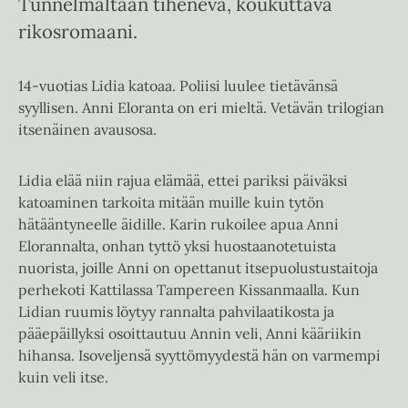
Tunnelmaltaan tihenevä, koukuttava
rikosromaani.
14-vuotias Lidia katoaa. Poliisi luulee tietävänsä
syyllisen. Anni Eloranta on eri mieltä. Vetävän trilogian
itsenäinen avausosa.
Lidia elää niin rajua elämää, ettei pariksi päiväksi
katoaminen tarkoita mitään muille kuin tytön
hätääntyneelle äidille. Karin rukoilee apua Anni
Elorannalta, onhan tyttö yksi huostaanotetuista
nuorista, joille Anni on opettanut itsepuolustustaitoja
perhekoti Kattilassa Tampereen Kissanmaalla. Kun
Lidian ruumis löytyy rannalta pahvilaatikosta ja
pääepäillyksi osoittautuu Annin veli, Anni kääriikin
hihansa. Isoveljensä syyttömyydestä hän on varmempi
kuin veli itse.