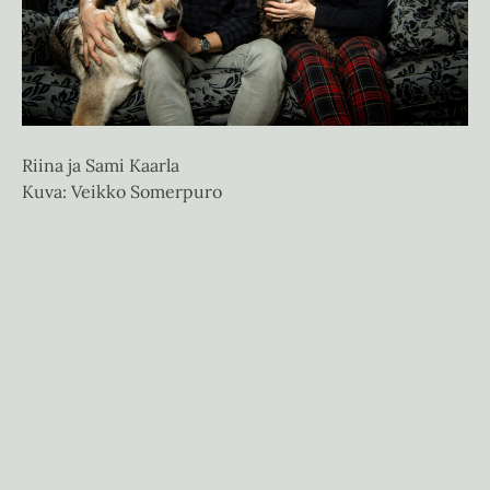
v
v
a
a
t
t
Riina ja Sami Kaarla
Kuva: Veikko Somerpuro