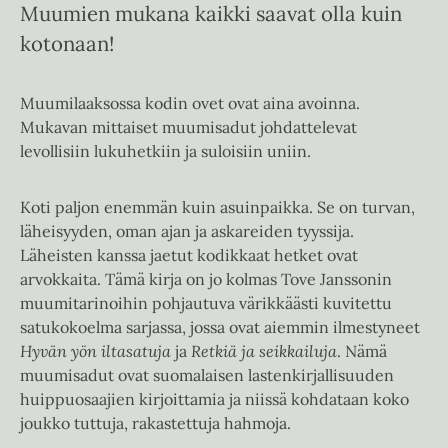
Muumien mukana kaikki saavat olla kuin
kotonaan!
Muumilaaksossa kodin ovet ovat aina avoinna.
Mukavan mittaiset muumisadut johdattelevat
levollisiin lukuhetkiin ja suloisiin uniin.
Koti paljon enemmän kuin asuinpaikka. Se on turvan,
läheisyyden, oman ajan ja askareiden tyyssija.
Läheisten kanssa jaetut kodikkaat hetket ovat
arvokkaita. Tämä kirja on jo kolmas Tove Janssonin
muumitarinoihin pohjautuva värikkäästi kuvitettu
satukokoelma sarjassa, jossa ovat aiemmin ilmestyneet
Hyvän yön iltasatuja
ja
Retkiä ja seikkailuja
. Nämä
muumisadut ovat suomalaisen lastenkirjallisuuden
huippuosaajien kirjoittamia ja niissä kohdataan koko
joukko tuttuja, rakastettuja hahmoja.