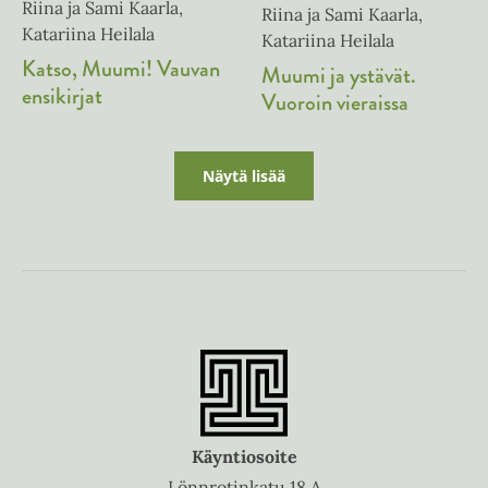
Riina ja Sami Kaarla,
Riina ja Sami Kaarla,
Katariina Heilala
Katariina Heilala
Katso, Muumi! Vauvan
Muumi ja ystävät.
ensikirjat
Vuoroin vieraissa
Näytä lisää
Käyntiosoite
Lönnrotinkatu 18 A