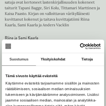
ä
satuja ovat kertoneet lastenkirjallisuuden kokeneet
i
v
l
taiturit Tapani Bagge, Siri Kolu, Tittamari Marttinen ja
l
ä
i
Kaisa Paasto. Kirjan on valloittavan värikylläisesti
e
l
l
kuvittanut kokenut ja taitava kuvittajatiimi Riina
h
i
e
Kaarla, Sami Kaarla ja Anders Vacklin
t
l
h
e
e
t
Riina ja Sami Kaarla
e
h
e
n
t
Lue lisää tekijästä
e
R
e
i
n
e
i
Suostumus
Yksityiskohdat
Tietoja
Tittamari Marttinen
n
n
a
j
Lue lisää tekijästä
T
a
i
Tämä sivusto käyttää evästeitä
S
t
a
Käytämme evästeitä tarjoamamme sisällön ja mainosten
Kaisa Paasto
t
m
a
i
räätälöimiseen, sosiaalisen median ominaisuuksien
m
K
Lue lisää tekijästä
tukemiseen ja kävijämäärämme analysoimiseen. Lisäksi
K
a
a
a
r
jaamme sosiaalisen median, mainosalan ja analytiikka-
a
i
i
r
alan kumppaneillemme tietoja siitä, miten käytät