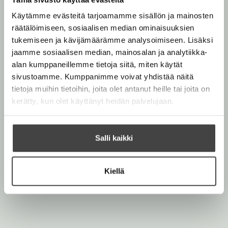
m
i
Käytämme evästeitä tarjoamamme sisällön ja mainosten
K
räätälöimiseen, sosiaalisen median ominaisuuksien
a
a
tukemiseen ja kävijämäärämme analysoimiseen. Lisäksi
r
jaamme sosiaalisen median, mainosalan ja analytiikka-
l
a
alan kumppaneillemme tietoja siitä, miten käytät
sivustoamme. Kumppanimme voivat yhdistää näitä
tietoja muihin tietoihin, joita olet antanut heille tai joita on
kerätty, kun olet käyttänyt heidän palvelujaan.
Salli kaikki
Riina ja Sami Kaarla
Kuva: Veikko Somerpuro
Kiellä