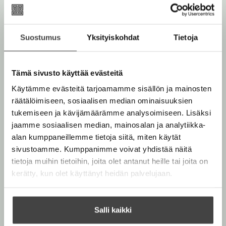
Rikastettu e-kirja
K
B
u
o
Äänikirja
Suostumus
Yksityiskohdat
Tietoja
K
B
u
o
u
o
n
k
u
o
t
b
Tämä sivusto käyttää evästeitä
n
k
e
e
Käytämme evästeitä tarjoamamme sisällön ja mainosten
t
b
l
a
Muut teokset
räätälöimiseen, sosiaalisen median ominaisuuksien
e
e
e
t
tukemiseen ja kävijämäärämme analysoimiseen. Lisäksi
l
a
A
jaamme sosiaalisen median, mainosalan ja analytiikka-
e
t
u
alan kumppaneillemme tietoja siitä, miten käytät
A
k
sivustoamme. Kumppanimme voivat yhdistää näitä
Marraskuu 2026
Marraskuu 2026
u
e
tietoja muihin tietoihin, joita olet antanut heille tai joita on
k
a
kerätty, kun olet käyttänyt heidän palvelujaan.
e
a
a
u
a
u
Salli kaikki
u
t
u