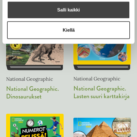
k
e
Salli kaikki
a
a
u
Kiellä
u
t
e
e
n
v
National Geographic
National Geographic
ä
National Geographic.
National Geographic.
l
Lasten suuri karttakirja
Dinosaurukset
i
l
e
h
t
e