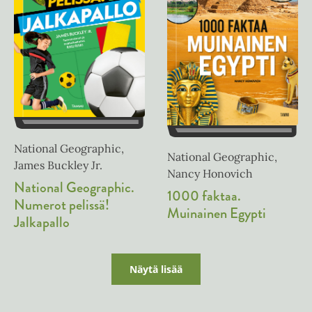
e
n
National Geographic,
National Geographic,
James Buckley Jr.
Nancy Honovich
National Geographic.
1000 faktaa.
Numerot pelissä!
Muinainen Egypti
Jalkapallo
Näytä lisää