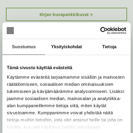
Kirjan kuvapankkikuvat
Osta teos
Suostumus
Yksityiskohdat
Tietoja
Kovakantinen kirja
O
K
Tämä sivusto käyttää evästeitä
s
i
Rikastettu e-kirja
K
B
t
r
Käytämme evästeitä tarjoamamme sisällön ja mainosten
u
o
a
j
räätälöimiseen, sosiaalisen median ominaisuuksien
u
o
a
tukemiseen ja kävijämäärämme analysoimiseen. Lisäksi
n
k
.
jaamme sosiaalisen median, mainosalan ja analytiikka-
t
b
f
Muut teokset
alan kumppaneillemme tietoja siitä, miten käytät
e
e
i
sivustoamme. Kumppanimme voivat yhdistää näitä
l
a
A
tietoja muihin tietoihin, joita olet antanut heille tai joita on
e
t
u
kerätty, kun olet käyttänyt heidän palvelujaan.
A