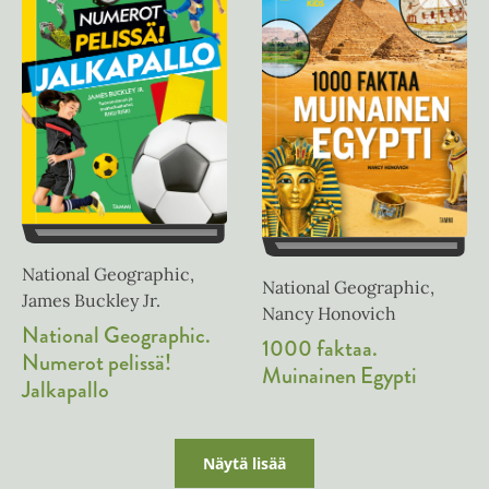
t
e
e
n
e
n
National Geographic,
National Geographic,
James Buckley Jr.
Nancy Honovich
National Geographic.
1000 faktaa.
Numerot pelissä!
Muinainen Egypti
Jalkapallo
Näytä lisää