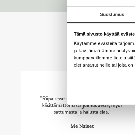
Suostumus
Tämä sivusto käyttää eväste
Käytämme evästeitä tarjoama
ja kävijämäärämme analysoim
S
S
kumppaneillemme tietoja siitä
k
k
olet antanut heille tai joita o
i
i
p
p
l
l
i
i
”Riipaisevat muistelmat todistavat paitsi
s
s
käsittämättömästä julmuudesta, myös
t
t
sattumasta ja halusta elää.“
Me Naiset