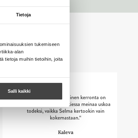
Tietoja
 ominaisuuksien tukemiseen
tiikka-alan
ietoja muihin tietoihin, joita
Salli kaikki
”Toden ja unen kaltainen kerronta on
surrealistista: sitä ei lukiessa meinaa uskoa
todeksi, vaikka Selma kertookin vain
kokemastaan.“
Kaleva