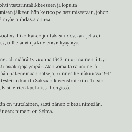
johti vastarintaliikkeeseen ja lopulta
tymisen jälkeen hän kertoo pelastumisestaan, johon
illä myös puhdasta onnea.
uotias. Pian hänen juutalaisuudestaan, jolla ei
stä, tuli elämän ja kuoleman kysymys.
net oli määrätty vuonna 1942, nuori nainen liittyi
tti asiakirjoja ympäri Alankomaita salanimellä
tkään pakenemaan natseja, kunnes heinäkuussa 1944
kitysleirin kautta Saksaan Ravensbrückiin. Toisin
lvisi leirien kauhuista hengissä.
hän on juutalainen, saati hänen oikeaa nimeään.
ääneen: nimeni on Selma.