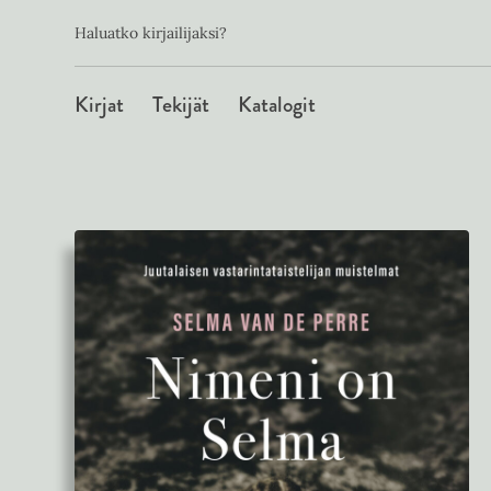
Toissijainen
Hyppää
Haluatko kirjailijaksi?
sisältöön
Päävalikko
Kirjat
Tekijät
Katalogit