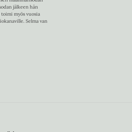
sodan jälkeen hän
a toimi myös vuosia
iokanaville. Selma van