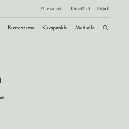
ijainen
Yhteystiedot
Kirjab2b.fi
Kirja.fi
Päävalikko
Kustantamo
Kuvapankki
Medialle
a
at