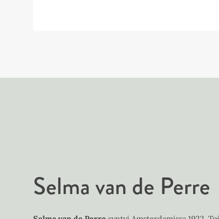
Selma van de Perre
Selma van de Perre
syntyi Amsterdamissa 1922. T