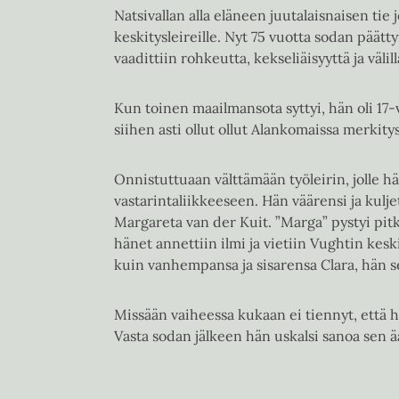
Natsivallan alla eläneen juutalaisnaisen tie 
keskitysleireille. Nyt 75 vuotta sodan päät
vaadittiin rohkeutta, kekseliäisyyttä ja väl
Kun toinen maailmansota syttyi, hän oli 17-v
siihen asti ollut ollut Alankomaissa merkity
Onnistuttuaan välttämään työleirin, jolle hä
vastarintaliikkeeseen. Hän väärensi ja kulje
Margareta van der Kuit. ”Marga” pystyi pi
hänet annettiin ilmi ja vietiin Vughtin kes
kuin vanhempansa ja sisarensa Clara, hän se
Missään vaiheessa kukaan ei tiennyt, että 
Vasta sodan jälkeen hän uskalsi sanoa sen 