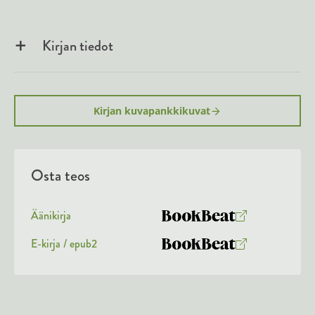
Kirjan tiedot
Kirjan kuvapankkikuvat
Osta teos
Äänikirja
K
B
u
o
E-kirja / epub2
K
B
u
o
u
o
n
k
u
o
t
b
n
k
e
e