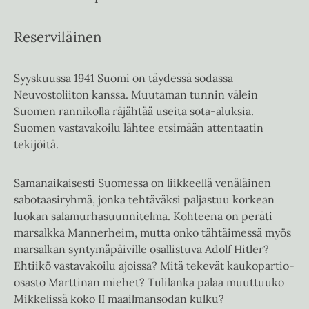
Reserviläinen
Syyskuussa 1941 Suomi on täydessä sodassa
Neuvostoliiton kanssa. Muutaman tunnin välein
Suomen rannikolla räjähtää useita sota-aluksia.
Suomen vastavakoilu lähtee etsimään attentaatin
tekijöitä.
Samanaikaisesti Suomessa on liikkeellä venäläinen
sabotaasiryhmä, jonka tehtäväksi paljastuu korkean
luokan salamurhasuunnitelma. Kohteena on peräti
marsalkka Mannerheim, mutta onko tähtäimessä myös
marsalkan syntymäpäiville osallistuva Adolf Hitler?
Ehtiikö vastavakoilu ajoissa? Mitä tekevät kaukopartio-
osasto Marttinan miehet? Tulilanka palaa muuttuuko
Mikkelissä koko II maailmansodan kulku?