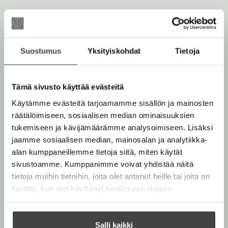
i
e
l
h
e
t
h
e
Suostumus
Yksityiskohdat
Tietoja
t
Ville Kaarnakari
e
e
n
e
Tämä sivusto käyttää evästeitä
n
Käytämme evästeitä tarjoamamme sisällön ja mainosten
Lue lisää tekijästä
V
räätälöimiseen, sosiaalisen median ominaisuuksien
i
l
tukemiseen ja kävijämäärämme analysoimiseen. Lisäksi
l
jaamme sosiaalisen median, mainosalan ja analytiikka-
e
K
alan kumppaneillemme tietoja siitä, miten käytät
a
sivustoamme. Kumppanimme voivat yhdistää näitä
a
tietoja muihin tietoihin, joita olet antanut heille tai joita on
r
n
kerätty, kun olet käyttänyt heidän palvelujaan.
a
k
a
r
Salli kaikki