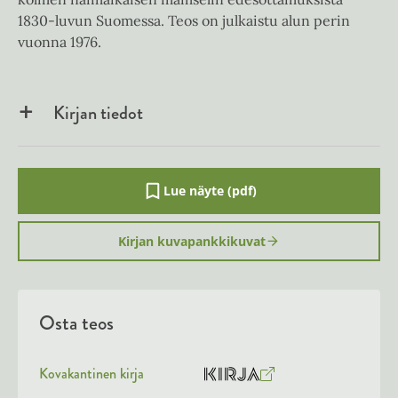
1830-luvun Suomessa. Teos on julkaistu alun perin
vuonna 1976.
Kirjan tiedot
Lue näyte (pdf)
A
u
k
Kirjan kuvapankkikuvat
e
a
a
u
u
Osta teos
t
e
e
n
Kovakantinen kirja
v
O
K
ä