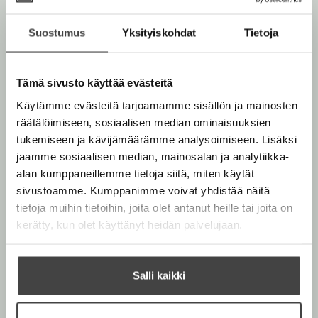
e
historiaa käsitteleviä tietokirjoja.
v
e
n
ä
e
Suostumus
Yksityiskohdat
Tietoja
v
l
n
Lue lisää tekijästä
ä
K
i
v
a
l
l
a
Tämä sivusto käyttää evästeitä
ä
i
r
e
l
Käytämme evästeitä tarjoamamme sisällön ja mainosten
i
l
h
i
U
räätälöimiseen, sosiaalisen median ominaisuuksien
e
t
t
l
tukemiseen ja kävijämäärämme analysoimiseen. Lisäksi
h
r
e
e
i
jaamme sosiaalisen median, mainosalan ja analytiikka-
t
e
o
h
alan kumppaneillemme tietoja siitä, miten käytät
e
n
t
sivustoamme. Kumppanimme voivat yhdistää näitä
e
e
tietoja muihin tietoihin, joita olet antanut heille tai joita on
n
e
kerätty, kun olet käyttänyt heidän palvelujaan.
n
Salli kaikki