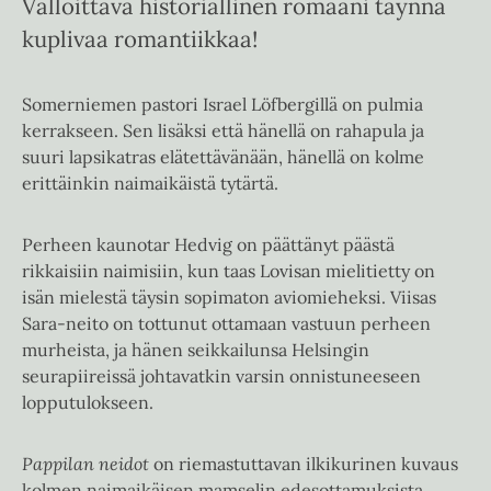
Valloittava historiallinen romaani täynnä
kuplivaa romantiikkaa!
Somerniemen pastori Israel Löfbergillä on pulmia
kerrakseen. Sen lisäksi että hänellä on rahapula ja
suuri lapsikatras elätettävänään, hänellä on kolme
erittäinkin naimaikäistä tytärtä.
Perheen kaunotar Hedvig on päättänyt päästä
rikkaisiin naimisiin, kun taas Lovisan mielitietty on
isän mielestä täysin sopimaton aviomieheksi. Viisas
Sara-neito on tottunut ottamaan vastuun perheen
murheista, ja hänen seikkailunsa Helsingin
seurapiireissä johtavatkin varsin onnistuneeseen
lopputulokseen.
Pappilan neidot
on riemastuttavan ilkikurinen kuvaus
kolmen naimaikäisen mamselin edesottamuksista