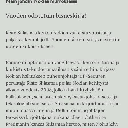
Näin johdin Nokiaa murroksessa
Vuoden odotetuin bisneskirja!
Risto Siilasmaa kertoo Nokian vaikeista vuosista ja
paljastaa keinot, joilla Suomen tärkein yritys nostettiin
uuteen kukoistukseen.
Paranoidi optimisti on vangitsevasti kerrottu tarina ja
kurkistus teknologiamaailman sisäpiireihin. Kirjassa
Nokian hallituksen puheenjohtaja ja F-Securen
perustaja Risto Siilasmaa peilaa Nokian kehitystä
alkaen vuodesta 2008, jolloin hän liittyi yhtiön
hallitukseen, sekä avaa näkemyksiään johtamisesta ja
teknologiabisneksestä. Siilasmaa on kirjoittanut kirjan
muun muassa Intelin ja Dellin toimitusjohtajien
teoksissa kirjoittajana mukana olleen Catherine
Fredmanin kanssa.Siilasmaa kertoo, miten Nokia kävi