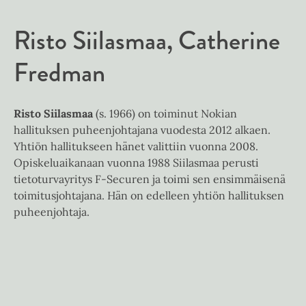
k
e
t
u
e
A
Risto Siilasmaa
Catherine
k
a
u
e
a
k
Fredman
a
u
e
a
u
a
u
t
a
u
Risto Siilasmaa
(s. 1966) on toiminut Nokian
e
u
t
hallituksen puheenjohtajana vuodesta 2012 alkaen.
e
u
e
Yhtiön hallitukseen hänet valittiin vuonna 2008.
n
t
e
Opiskeluaikanaan vuonna 1988 Siilasmaa perusti
v
e
n
tietoturvayritys F-Securen ja toimi sen ensimmäisenä
ä
e
v
toimitusjohtajana. Hän on edelleen yhtiön hallituksen
l
n
ä
puheenjohtaja.
i
v
l
l
ä
i
e
l
l
h
i
e
t
l
h
e
e