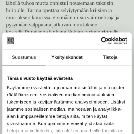
lähellä tuhoa mutta onnistui nousemaan takaisin
huipulle. Tarina opettaa selviytymään kriisien ja
murroksen kourissa, etsimään uusia vaihtoehtoja ja
pysymään valppaana jatkuvan muutoksen
keskellä.Punaisena lankana Nokian tarinan rinnalla
kirjassa kulkee Siilasmaan johtamisen filosofia,
paranoidi optimismi."Ilman optimismia ei uskalla
ryhtyä isoihin muutoksiin. Kun on samalla riittävän
Suostumus
Yksityiskohdat
Tietoja
epäluuloinen, näkee myös kaikkein huonoimmat
mahdolliset vaihtoehdot ja pystyy ehkäisemään ne
ennakolta. Olemalla paranoidi on varaa olla myös
Tämä sivusto käyttää evästeitä
optimisti", Siilasmaa kuvaa.
Käytämme evästeitä tarjoamamme sisällön ja mainosten
räätälöimiseen, sosiaalisen median ominaisuuksien
tukemiseen ja kävijämäärämme analysoimiseen. Lisäksi
Kirjan tiedot
jaamme sosiaalisen median, mainosalan ja analytiikka-
alan kumppaneillemme tietoja siitä, miten käytät
sivustoamme. Kumppanimme voivat yhdistää näitä
tietoja muihin tietoihin, joita olet antanut heille tai joita on
Lue näyte (pdf)