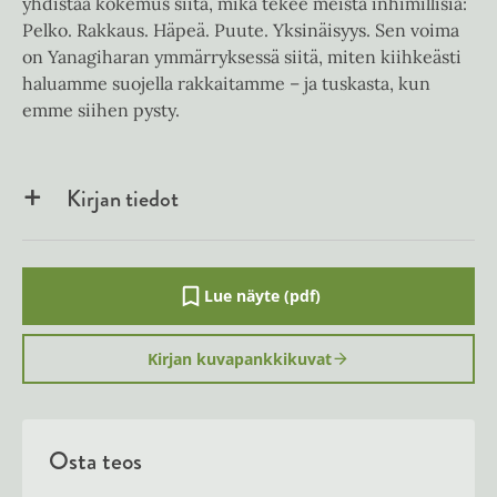
yhdistää kokemus siitä, mikä tekee meistä inhimillisiä:
Pelko. Rakkaus. Häpeä. Puute. Yksinäisyys. Sen voima
on Yanagiharan ymmärryksessä siitä, miten kiihkeästi
haluamme suojella rakkaitamme – ja tuskasta, kun
emme siihen pysty.
Kirjan tiedot
Lue näyte (pdf)
A
u
k
Kirjan kuvapankkikuvat
e
a
a
u
u
Osta teos
t
e
e