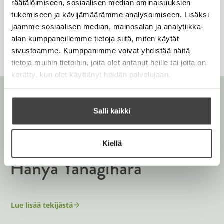
u
räätälöimiseen, sosiaalisen median ominaisuuksien
t
e
s
s
u
Kirkus Reviews
tukemiseen ja kävijämäärämme analysoimiseen. Lisäksi
e
n
t
t
t
jaamme sosiaalisen median, mainosalan ja analytiikka-
e
v
e
alan kumppaneillemme tietoja siitä, miten käytät
n
ä
e
sivustoamme. Kumppanimme voivat yhdistää näitä
v
l
n
tietoja muihin tietoihin, joita olet antanut heille tai joita on
ä
i
v
kerätty, kun olet käyttänyt heidän palvelujaan.
l
l
ä
i
e
l
l
h
i
Salli kaikki
e
t
l
h
e
e
t
e
Kiellä
h
e
n
t
Hanya Yanagihara
e
e
n
e
n
Lue lisää tekijästä
H
a