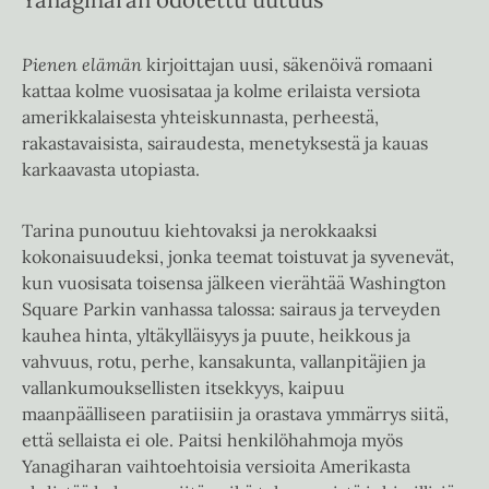
Pienen elämän
kirjoittajan uusi, säkenöivä romaani
kattaa kolme vuosisataa ja kolme erilaista versiota
amerikkalaisesta yhteiskunnasta, perheestä,
rakastavaisista, sairaudesta, menetyksestä ja kauas
karkaavasta utopiasta.
Tarina punoutuu kiehtovaksi ja nerokkaaksi
kokonaisuudeksi, jonka teemat toistuvat ja syvenevät,
kun vuosisata toisensa jälkeen vierähtää Washington
Square Parkin vanhassa talossa: sairaus ja terveyden
kauhea hinta, yltäkylläisyys ja puute, heikkous ja
vahvuus, rotu, perhe, kansakunta, vallanpitäjien ja
vallankumouksellisten itsekkyys, kaipuu
maanpäälliseen paratiisiin ja orastava ymmärrys siitä,
että sellaista ei ole. Paitsi henkilöhahmoja myös
Yanagiharan vaihtoehtoisia versioita Amerikasta