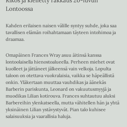
Rikos ja kielletty rakkaus 20-luvun
Lontoossa
Kahden erilaisen naisen välille syntyy suhde, joka saa
tavallisen elämän roihahtamaan täyteen intohimoa ja
draamaa.
Omapäinen Frances Wray asuu äitinsä kanssa
lontoolaisella hienostoalueella. Perheen miehet ovat
kuolleet ja jättäneet jälkeensä vain velkoja. Lopulta
taloon on otettava vuokralaisia, vaikka se häpeällistä
onkin. Yläkertaan muuttaa vauhdikas ja äänekäs
Barberin pariskunta, Leonard on vakuutusmyyjä ja
muodikas Lilian kotirouva. Frances suhtautuu aluksi
Barbereihin ylenkatseella, mutta vähitellen hän ja yhtä
yksinäinen Lilian ystävystyvät. Pian talo kuhisee
salaisuuksia ja vaarallisia haluja.