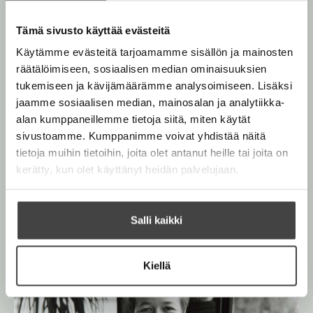
Sarah Waters on brittiläinen kirjailija, joka
t
mukaansatempaavissa romaaneissaan kuvaa ihmisiä
e
Tämä sivusto käyttää evästeitä
e
historian taitekohdissa rohkeasti ja ymmärtäen.
n
Käytämme evästeitä tarjoamamme sisällön ja mainosten
Watersin edellinen romaani
Vieras kartanossa
sai
räätälöimiseen, sosiaalisen median ominaisuuksien
kirjabloggareilta vuoden parhaan käännöskirjan
tukemiseen ja kävijämäärämme analysoimiseen. Lisäksi
palkinnon.
jaamme sosiaalisen median, mainosalan ja analytiikka-
alan kumppaneillemme tietoja siitä, miten käytät
Lue lisää tekijästä
S
sivustoamme. Kumppanimme voivat yhdistää näitä
a
tietoja muihin tietoihin, joita olet antanut heille tai joita on
r
kerätty, kun olet käyttänyt heidän palvelujaan.
a
h
W
a
t
Salli kaikki
e
r
s
Kiellä