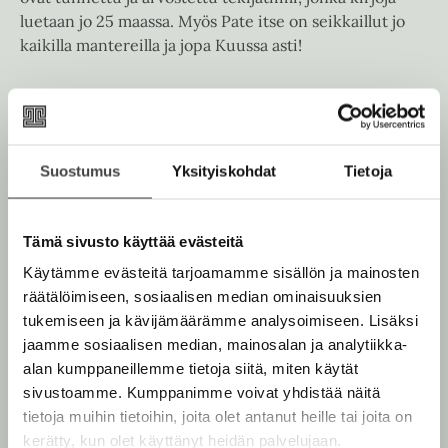
n
t
e
luetaan jo 25 maassa. Myös Pate itse on seikkaillut jo
v
e
n
kaikilla mantereilla ja jopa Kuussa asti!
ä
e
v
l
n
ä
i
Timo Parvela
v
l
l
ä
i
Lue lisää tekijästä
e
T
l
l
i
h
Suostumus
Yksityiskohdat
Tietoja
i
m
e
t
Pasi Pitkänen
o
l
h
P
e
e
a
t
Lue lisää tekijästä
e
Tämä sivusto käyttää evästeitä
P
r
h
e
a
v
n
t
Käytämme evästeitä tarjoamamme sisällön ja mainosten
s
e
e
i
e
räätälöimiseen, sosiaalisen median ominaisuuksien
l
n
P
a
e
tukemiseen ja kävijämäärämme analysoimiseen. Lisäksi
i
n
jaamme sosiaalisen median, mainosalan ja analytiikka-
t
k
alan kumppaneillemme tietoja siitä, miten käytät
ä
sivustoamme. Kumppanimme voivat yhdistää näitä
O
O
n
e
tietoja muihin tietoihin, joita olet antanut heille tai joita on
h
h
n
kerätty, kun olet käyttänyt heidän palvelujaan.
i
i