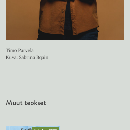
Pa
Ku
Timo Parvela
Kuva: Sabrina Bqain
Muut teokset