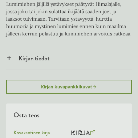
Lumimiehen jäljillä ystävykset päätyvät Himalajalle,
jossa joku tai jokin sulattaa ikijäätä saaden joet ja
laaksot tulvimaan. Tarvitaan ystävyyttä, hurttia
huumoria ja mystinen lumimies ennen kuin maailma
jälleen kerran pelastuu ja lumimiehen arvoitus ratkeaa.
Kirjan tiedot
Kirjan kuvapankkikuvat
Osta teos
Kovakantinen kirja
O
K