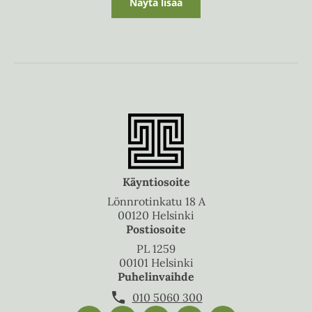
Näytä lisää
Käyntiosoite
Lönnrotinkatu 18 A
00120 Helsinki
Postiosoite
PL 1259
00101 Helsinki
Puhelinvaihde
010 5060 300