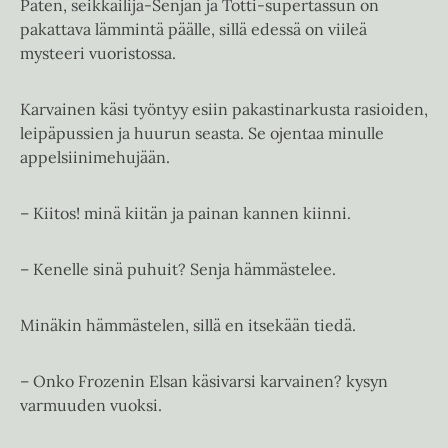
Paten, seikkailija-Senjan ja Totti-supertassun on
pakattava lämmintä päälle, sillä edessä on viileä
mysteeri vuoristossa.
Karvainen käsi työntyy esiin pakastinarkusta rasioiden,
leipäpussien ja huurun seasta. Se ojentaa minulle
appelsiinimehujään.
– Kiitos! minä kiitän ja painan kannen kiinni.
– Kenelle sinä puhuit? Senja hämmästelee.
Minäkin hämmästelen, sillä en itsekään tiedä.
– Onko Frozenin Elsan käsivarsi karvainen? kysyn
varmuuden vuoksi.