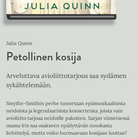
Julia Quinn
Petollinen kosija
Arveluttava avioliittotarjous saa sydämen
sykähtelemään.
Smythe-Smithin perhe tunnetaan epämusikaalisista
neidoista ja legendaarisista konserteista, joista vain
avioliitto tarjoaa neidoille pakotien. Sarjan viimeisessä
osassa Iris saa osakseen epäilyttävän innokasta
liehittelyä, mutta voiko hurmaavaan kosijaan luottaa?