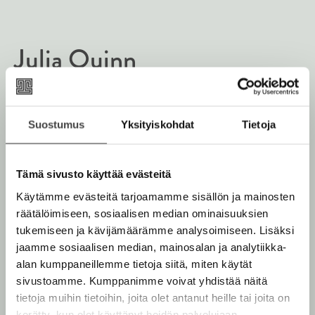
e
n
e
t
e
h
e
n
t
Julia Quinn
e
e
n
e
n
Yhdysvaltalainen Julia Quinn (s. 1970) opiskeli
taidehistoriaa Harvardissa ja päätti sen jälkeen ryhtyä
Suostumus
Yksityiskohdat
Tietoja
lääkäriksi. Hän ehti kuitenkin saada
kustannussopimuksen ennen opintojensa alkua.
Quinnin romanttiset historialliset romaanit, joista
Tämä sivusto käyttää evästeitä
tunnetuin on Bridgerton-sarja, ovat
Käytämme evästeitä tarjoamamme sisällön ja mainosten
maailmanmenestyksiä. Bridgerton-kirjoihin perustuva
räätälöimiseen, sosiaalisen median ominaisuuksien
tv-sarja on Netflixin historian katsotuimpia.
tukemiseen ja kävijämäärämme analysoimiseen. Lisäksi
jaamme sosiaalisen median, mainosalan ja analytiikka-
Lue lisää tekijästä
alan kumppaneillemme tietoja siitä, miten käytät
J
u
sivustoamme. Kumppanimme voivat yhdistää näitä
l
tietoja muihin tietoihin, joita olet antanut heille tai joita on
i
kerätty, kun olet käyttänyt heidän palvelujaan.