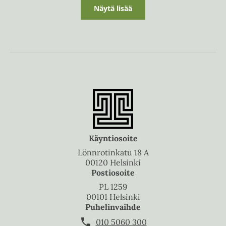
Näytä lisää
Käyntiosoite
Lönnrotinkatu 18 A
00120 Helsinki
Postiosoite
PL 1259
00101 Helsinki
Puhelinvaihde
010 5060 300