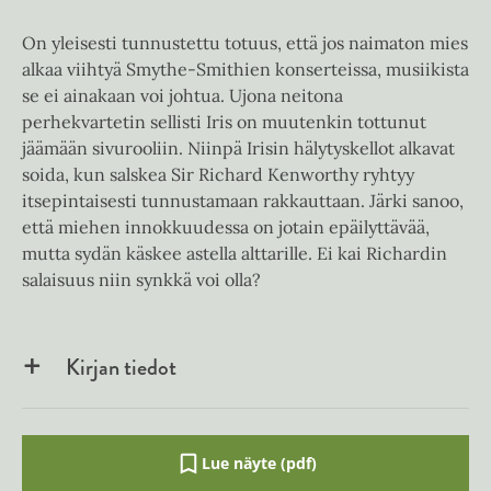
On yleisesti tunnustettu totuus, että jos naimaton mies
alkaa viihtyä Smythe-Smithien konserteissa, musiikista
se ei ainakaan voi johtua. Ujona neitona
perhekvartetin sellisti Iris on muutenkin tottunut
jäämään sivurooliin. Niinpä Irisin hälytyskellot alkavat
soida, kun salskea Sir Richard Kenworthy ryhtyy
itsepintaisesti tunnustamaan rakkauttaan. Järki sanoo,
että miehen innokkuudessa on jotain epäilyttävää,
mutta sydän käskee astella alttarille. Ei kai Richardin
salaisuus niin synkkä voi olla?
Kirjan tiedot
Lue näyte (pdf)
A
u