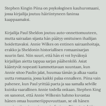
Stephen Kingin Piina on psykologinen kauhuromaani,
jossa kirjailija joutuu häiriintyneen faninsa
kaappaamaksi.
Kirjailija Paul Sheldon joutuu auto-onnettomuuteen,
mutta sairaalan sijasta hän päätyy omituisen ihailijan
hoidettavaksi. Annie Wilkes on entinen sairaanhoitaja,
erakko ja Sheldonin historiallisen romaanisarjan
suurin fani. Niin suuri, että hän ei voi hyväksyä
kirjailijan aietta tappaa sarjan päähenkilö. Asiat
kääntyvät nopeasti kammottavaan suuntaan, kun
Annie sitoo Paulin jalat, huumaa tämän ja alkaa vaatia
uutta romaania, jossa kaikki palaa ennalleen. Piina vain
pahenee, kun Paul yrittää paeta ja saa samalla selville
kuinka vaarallinen Annie todella onkaan. Stephen King
on sanonut, että Annie Wilkesin hahmo kuvastaa
hänen omaa huumeriippuvuuttaan, se oli hänen