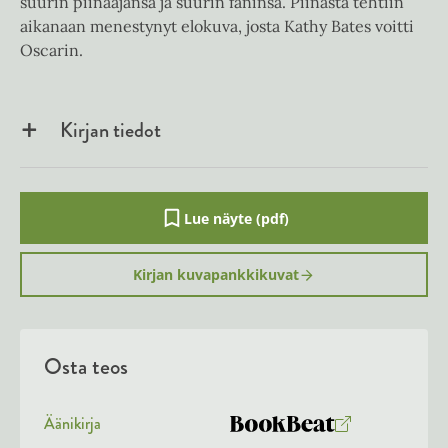
suurin piinaajansa ja suurin faninsa. Piinasta tehtiin
aikanaan menestynyt elokuva, josta Kathy Bates voitti
Oscarin.
Kirjan tiedot
Lue näyte (pdf)
A
u
k
Kirjan kuvapankkikuvat
e
a
a
u
u
Osta teos
t
e
e
n
Äänikirja
v
K
B
ä