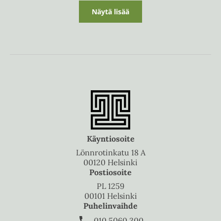
Näytä lisää
Käyntiosoite
Lönnrotinkatu 18 A
00120 Helsinki
Postiosoite
PL 1259
00101 Helsinki
Puhelinvaihde
010 5060 300