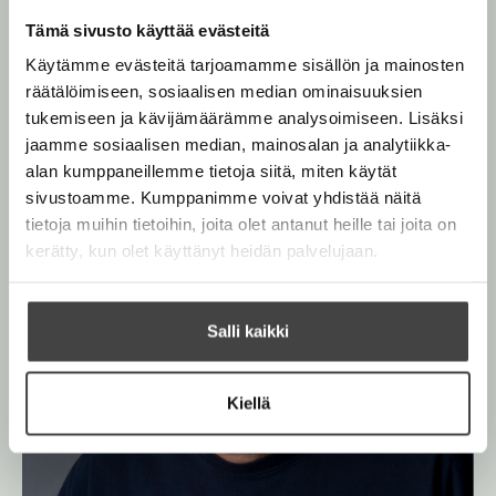
t
e
e
v
n
e
Tämä sivusto käyttää evästeitä
n
K
ä
e
i
v
Käytämme evästeitä tarjoamamme sisällön ja mainosten
l
n
n
ä
räätälöimiseen, sosiaalisen median ominaisuuksien
g
i
v
l
tukemiseen ja kävijämäärämme analysoimiseen. Lisäksi
l
ä
i
jaamme sosiaalisen median, mainosalan ja analytiikka-
e
l
l
alan kumppaneillemme tietoja siitä, miten käytät
h
i
e
sivustoamme. Kumppanimme voivat yhdistää näitä
t
l
h
tietoja muihin tietoihin, joita olet antanut heille tai joita on
e
e
t
kerätty, kun olet käyttänyt heidän palvelujaan.
e
h
e
n
t
e
e
n
Salli kaikki
e
n
Kiellä