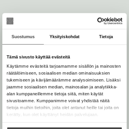
u
s
u
a
t
K
a
e
l
e
l
i
n
Suostumus
Yksityiskohdat
Tietoja
o
v
ä
l
Tämä sivusto käyttää evästeitä
i
Käytämme evästeitä tarjoamamme sisällön ja mainosten
l
räätälöimiseen, sosiaalisen median ominaisuuksien
e
tukemiseen ja kävijämäärämme analysoimiseen. Lisäksi
h
jaamme sosiaalisen median, mainosalan ja analytiikka-
t
alan kumppaneillemme tietoja siitä, miten käytät
e
sivustoamme. Kumppanimme voivat yhdistää näitä
e
tietoja muihin tietoihin, joita olet antanut heille tai joita on
n
kerätty, kun olet käyttänyt heidän palvelujaan.