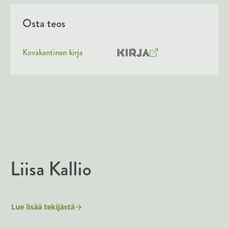
Osta teos
Kovakantinen kirja
O
K
s
i
t
r
a
j
a
.
f
i
A
Liisa Kallio
u
k
e
a
Lue lisää tekijästä
L
a
i
i