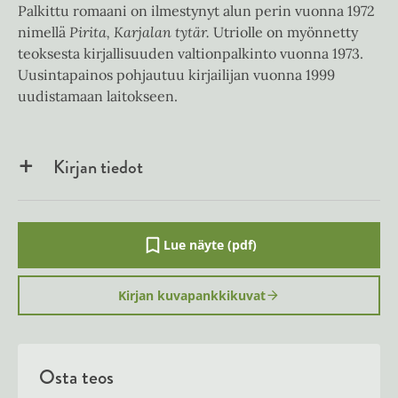
Palkittu romaani on ilmestynyt alun perin vuonna 1972
nimellä
Pirita, Karjalan tytär.
Utriolle on myönnetty
teoksesta kirjallisuuden valtionpalkinto vuonna 1973.
Uusintapainos pohjautuu kirjailijan vuonna 1999
uudistamaan laitokseen.
Kirjan tiedot
Lue näyte (pdf)
A
u
k
Kirjan kuvapankkikuvat
e
a
a
u
u
Osta teos
t
e