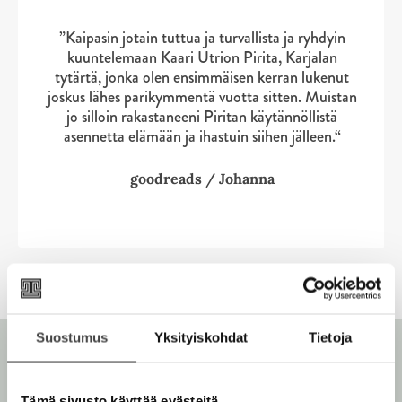
p
p
e
a
u
t
l
l
e
a
u
”Kaipasin jotain tuttua ja turvallista ja ryhdyin
e
i
i
n
u
t
kuuntelemaan Kaari Utrion Pirita, Karjalan
e
s
s
v
u
tytärtä, jonka olen ensimmäisen kerran lukenut
e
n
t
t
ä
t
joskus lähes parikymmentä vuotta sitten. Muistan
e
v
l
e
jo silloin rakastaneeni Piritan käytännöllistä
n
ä
i
e
asennetta elämään ja ihastuin siihen jälleen.“
v
l
l
n
ä
i
e
v
goodreads / Johanna
l
l
h
ä
i
e
t
l
l
h
e
i
e
t
e
l
h
e
n
e
t
e
h
e
n
t
e
Suostumus
Yksityiskohdat
Tietoja
e
n
e
n
Tämä sivusto käyttää evästeitä