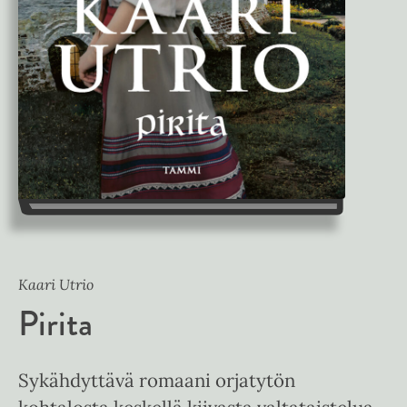
Kaari Utrio
Pirita
Sykähdyttävä romaani orjatytön