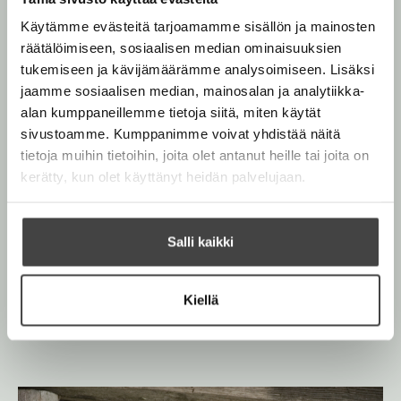
Käytämme evästeitä tarjoamamme sisällön ja mainosten
räätälöimiseen, sosiaalisen median ominaisuuksien
Kaari Utrio
tukemiseen ja kävijämäärämme analysoimiseen. Lisäksi
jaamme sosiaalisen median, mainosalan ja analytiikka-
alan kumppaneillemme tietoja siitä, miten käytät
sivustoamme. Kumppanimme voivat yhdistää näitä
Kaari Utrio on ollut yli viidenkymmenen vuoden ajan
tietoja muihin tietoihin, joita olet antanut heille tai joita on
yksi Suomen suosituimmista kirjailijoista. Hänen
kerätty, kun olet käyttänyt heidän palvelujaan.
historiallisia romaanejaan ja tietokirjojaan lukee koko
kansa jo kolmannessa polvessa.
Salli kaikki
Lue lisää tekijästä
K
a
a
Kiellä
r
i
U
t
r
i
o