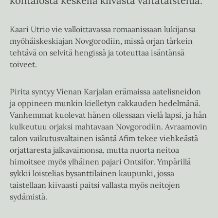
kohtalosta keskellä kiivasta valtataistelua.
Kaari Utrio vie valloittavassa romaanissaan lukijansa
myöhäiskeskiajan Novgorodiin, missä orjan tärkein
tehtävä on selvitä hengissä ja toteuttaa isäntänsä
toiveet.
Pirita syntyy Vienan Karjalan erämaissa aatelisneidon
ja oppineen munkin kielletyn rakkauden hedelmänä.
Vanhemmat kuolevat hänen ollessaan vielä lapsi, ja hän
kulkeutuu orjaksi mahtavaan Novgorodiin. Avraamovin
talon vaikutusvaltainen isäntä Afim tekee viehkeästä
orjattaresta jalkavaimonsa, mutta nuorta neitoa
himoitsee myös ylhäinen pajari Ontsifor. Ympärillä
sykkii loistelias bysanttilainen kaupunki, jossa
taistellaan kiivaasti paitsi vallasta myös neitojen
sydämistä.