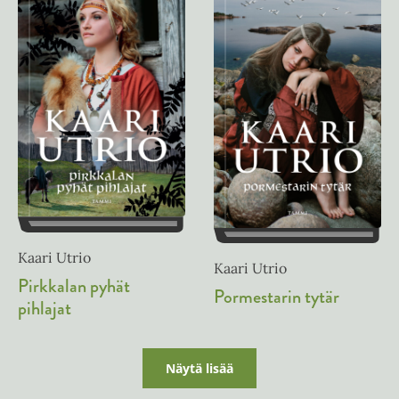
Kaari Utrio
Kaari Utrio
Pirkkalan pyhät
Pormestarin tytär
pihlajat
Näytä lisää