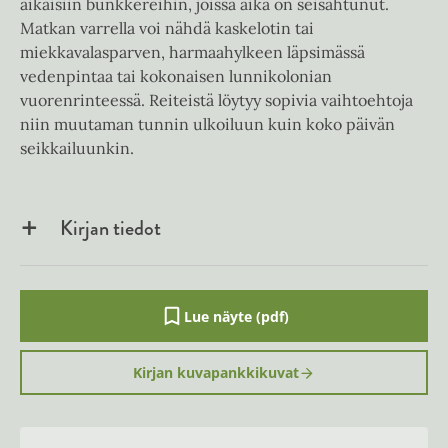
aikaisiin bunkkereihin, joissa aika on seisahtunut.
Matkan varrella voi nähdä kaskelotin tai
miekkavalasparven, harmaahylkeen läpsimässä
vedenpintaa tai kokonaisen lunnikolonian
vuorenrinteessä. Reiteistä löytyy sopivia vaihtoehtoja
niin muutaman tunnin ulkoiluun kuin koko päivän
seikkailuunkin.
Kirjan tiedot
Lue näyte (pdf)
A
u
k
Kirjan kuvapankkikuvat
e
a
a
u
u