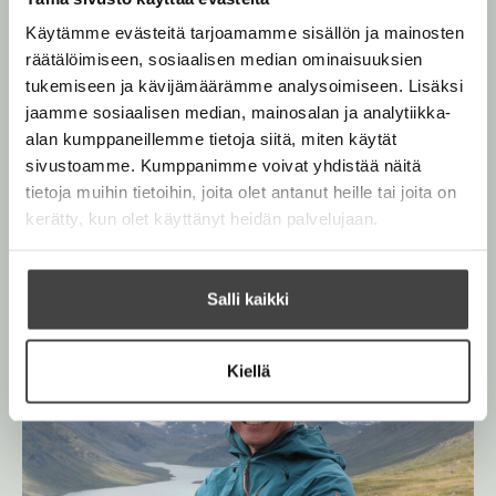
upeat kuvat ovat Harrin vaelluksilla vuosien varrella
t
Käytämme evästeitä tarjoamamme sisällön ja mainosten
ottamia. Harrin aiemmat kirjat Pohjois-Skandinavian
e
räätälöimiseen, sosiaalisen median ominaisuuksien
vaellusreitit ja Keski-Skandinavian vaellusreitit ovat
e
tukemiseen ja kävijämäärämme analysoimiseen. Lisäksi
olleet hyvin suosittuja retkeilijöiden keskuudessa.
n
jaamme sosiaalisen median, mainosalan ja analytiikka-
v
alan kumppaneillemme tietoja siitä, miten käytät
ä
Lue lisää tekijästä
sivustoamme. Kumppanimme voivat yhdistää näitä
H
l
a
tietoja muihin tietoihin, joita olet antanut heille tai joita on
r
i
kerätty, kun olet käyttänyt heidän palvelujaan.
r
l
i
e
A
h
h
o
Salli kaikki
t
n
e
e
n
e
Kiellä
n