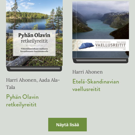
Harri Ahonen
Harri Ahonen, Aada Ala-
Etelä-Skandinavian
Tala
vaellusreitit
Pyhän Olavin
retkeilyreitit
Näytä lisää