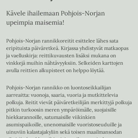
Kävele ihailemaan Pohjois-Norjan
upeimpia maisemia!
Pohjois-Norjan rannikkoreitit esittelee lähes sata
eripituista päiväretkeä. Kirjassa yhdistyvät matkaopas
ja vaelluskirja: reittikuvausten lisäksi mukana on
vinkkejä muihin nähtävyyksiin. Selkeiden karttojen
avulla reittien alkupisteet on helppo löytää.
Pohjois-Norjan rannikko on luontoseikkailijan
aarreaitta: vuonoja, saaria, vuoria ja mutkittelevia
polkuja. Reitit vievät päiväretkeilijän merkittyjä polkuja
pitkin turkoosin meren ympäröimälle, suojaisille
hiekkarannoille, satumaisille viikinkien
asumispaikoille, unenomaisille vuoristoseuduille ja
uinuviin kalastajakyliin sekä toisen maailmansodan