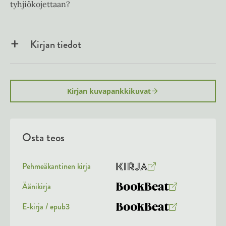
tyhjiökojettaan?
Kirjan tiedot
Kirjan kuvapankkikuvat
Osta teos
Pehmeäkantinen kirja
O
K
s
i
Äänikirja
K
B
t
r
u
o
E-kirja / epub3
a
j
K
B
u
o
a
u
o