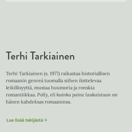
n
k
.
u
o
t
b
f
n
k
e
e
i
t
b
l
a
A
e
e
e
t
u
l
a
A
k
e
t
u
e
A
Terhi Tarkiainen
k
a
u
e
a
k
a
u
e
a
Terhi Tarkiainen (s. 1977) raikastaa historiallisen
u
a
u
romaanin genreä tuomalla siihen ilottelevaa
t
a
u
leikillisyyttä, mustaa huumoria ja ronskia
e
u
t
romantiikkaa.
Polly, eli kuinka paine laukaistaan
on
e
u
e
hänen kahdeksas romaaninsa.
n
t
e
v
e
n
ä
e
Lue lisää tekijästä
v
T
l
n
e
ä
i