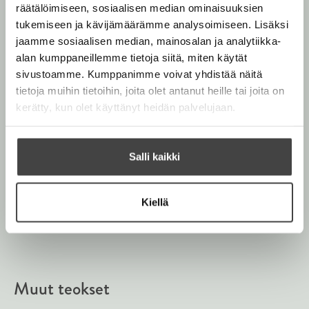
räätälöimiseen, sosiaalisen median ominaisuuksien
tukemiseen ja kävijämäärämme analysoimiseen. Lisäksi
jaamme sosiaalisen median, mainosalan ja analytiikka-
alan kumppaneillemme tietoja siitä, miten käytät
sivustoamme. Kumppanimme voivat yhdistää näitä
tietoja muihin tietoihin, joita olet antanut heille tai joita on
kerätty, kun olet käyttänyt heidän palvelujaan.
Salli kaikki
Terhi Tarkiainen
Kuva: Otto Virtanen
Kiellä
Muut teokset