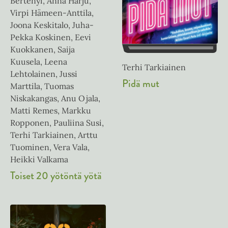
Bertényi, Anna Harju,
Virpi Hämeen-Anttila,
Joona Keskitalo, Juha-
Pekka Koskinen, Eevi
Kuokkanen, Saija
Kuusela, Leena
Terhi Tarkiainen
Lehtolainen, Jussi
Pidä mut
Marttila, Tuomas
Niskakangas, Anu Ojala,
Matti Remes, Markku
Ropponen, Pauliina Susi,
Terhi Tarkiainen, Arttu
Tuominen, Vera Vala,
Heikki Valkama
Toiset 20 yötöntä yötä