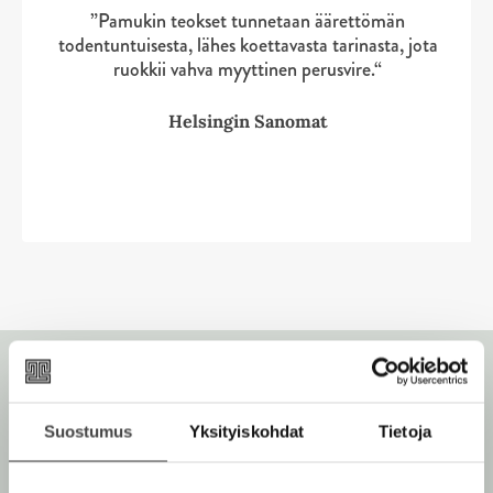
”Pamukin teokset tunnetaan äärettömän
s
s
u
todentuntuisesta, lähes koettavasta tarinasta, jota
t
t
t
ruokkii vahva myyttinen perusvire.“
e
e
Helsingin Sanomat
n
v
ä
l
i
l
e
h
t
e
e
n
Suostumus
Yksityiskohdat
Tietoja