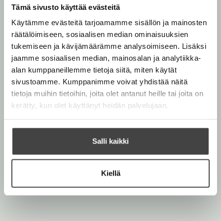
Tämä sivusto käyttää evästeitä
Orhan Pamuk
Käytämme evästeitä tarjoamamme sisällön ja mainosten
räätälöimiseen, sosiaalisen median ominaisuuksien
tukemiseen ja kävijämäärämme analysoimiseen. Lisäksi
Orhan Pamuk on Turkin merkittävin ja kansainvälisesti
jaamme sosiaalisen median, mainosalan ja analytiikka-
tunnetuin nykykirjailija. Häntä kiitetään erityisesti
alan kumppaneillemme tietoja siitä, miten käytät
idän ja lännen ristiriitojen kuvaamisesta ja
sivustoamme. Kumppanimme voivat yhdistää näitä
ainutlaatuisesta kyvystä rakentaa siltoja kulttuurien
tietoja muihin tietoihin, joita olet antanut heille tai joita on
välille. Pamukin teokset ovat olleet suuria
kerätty, kun olet käyttänyt heidän palvelujaan.
myyntimenestyksiä hänen kotimaassaan ja niitä on
käännetty 24 kielelle. Time-lehti valitsi vuonna 1999
Pamukin yhdeksi 14 eurooppalaisesta, joiden
Salli kaikki
uudenlainen ajattelu näyttää maanosalle tietä uudelle
vuosituhannelle.
Kiellä
Lue lisää tekijästä
O
r
h
a