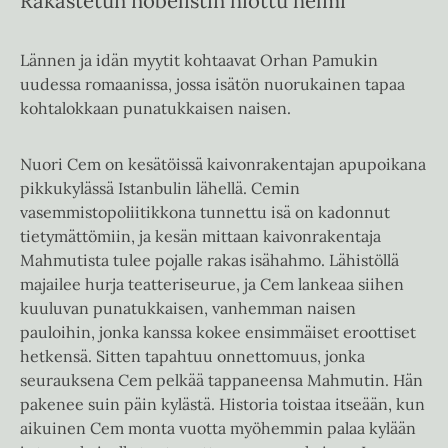
Rakastetun nobelistin hiottu helmi
Lännen ja idän myytit kohtaavat Orhan Pamukin
uudessa romaanissa, jossa isätön nuorukainen tapaa
kohtalokkaan punatukkaisen naisen.
Nuori Cem on kesätöissä kaivonrakentajan apupoikana
pikkukylässä Istanbulin lähellä. Cemin
vasemmistopoliitikkona tunnettu isä on kadonnut
tietymättömiin, ja kesän mittaan kaivonrakentaja
Mahmutista tulee pojalle rakas isähahmo. Lähistöllä
majailee hurja teatteriseurue, ja Cem lankeaa siihen
kuuluvan punatukkaisen, vanhemman naisen
pauloihin, jonka kanssa kokee ensimmäiset eroottiset
hetkensä. Sitten tapahtuu onnettomuus, jonka
seurauksena Cem pelkää tappaneensa Mahmutin. Hän
pakenee suin päin kylästä. Historia toistaa itseään, kun
aikuinen Cem monta vuotta myöhemmin palaa kylään