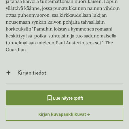
ja tapaa kaivolla tuntemattoman nuorukaisen. Lopun
yllättävä käänne, jossa punatukkainen nainen vihdoin
ottaa puheenvuoron, saa kirkkaudellaan lukijan
nousemaan synkän kaivon pohjalta taivaallisiin
korkeuksiin."Pamukin loistava kymmenes romaani
keskittyy isä-poika-suhteisiin ja tuo sadunomaisella
tunnelmallaan mieleen Paul Austerin teokset." The
Guardian
Kirjan tiedot
Lue näyte (pdf)
A
u
k
Kirjan kuvapankkikuvat
e
a
a