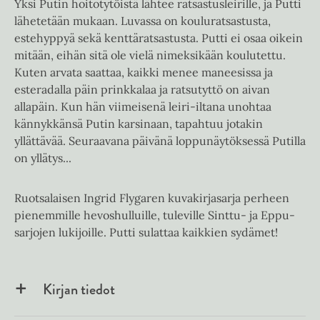
Yksi Putin hoitotytöistä lähtee ratsastusleirille, ja Putti
lähetetään mukaan. Luvassa on kouluratsastusta,
estehyppyä sekä kenttäratsastusta. Putti ei osaa oikein
mitään, eihän sitä ole vielä nimeksikään koulutettu.
Kuten arvata saattaa, kaikki menee maneesissa ja
esteradalla päin prinkkalaa ja ratsutyttö on aivan
allapäin. Kun hän viimeisenä leiri-iltana unohtaa
kännykkänsä Putin karsinaan, tapahtuu jotakin
yllättävää. Seuraavana päivänä loppunäytöksessä Putilla
on yllätys...
Ruotsalaisen Ingrid Flygaren kuvakirjasarja perheen
pienemmille hevoshulluille, tuleville Sinttu- ja Eppu-
sarjojen lukijoille. Putti sulattaa kaikkien sydämet!
Kirjan tiedot