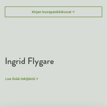
Kirjan kuvapankkikuvat
Ingrid Flygare
Lue lisää tekijästä
I
n
g
r
i
d
F