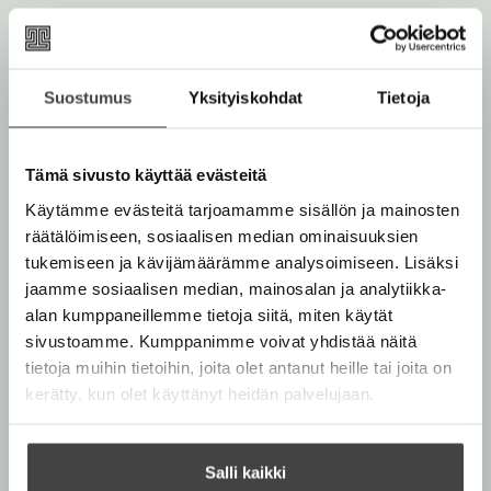
l
y
g
a
r
Suostumus
Yksityiskohdat
Tietoja
e
Tämä sivusto käyttää evästeitä
Käytämme evästeitä tarjoamamme sisällön ja mainosten
räätälöimiseen, sosiaalisen median ominaisuuksien
tukemiseen ja kävijämäärämme analysoimiseen. Lisäksi
jaamme sosiaalisen median, mainosalan ja analytiikka-
alan kumppaneillemme tietoja siitä, miten käytät
sivustoamme. Kumppanimme voivat yhdistää näitä
tietoja muihin tietoihin, joita olet antanut heille tai joita on
kerätty, kun olet käyttänyt heidän palvelujaan.
Salli kaikki