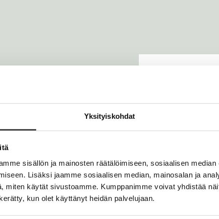
n
t
e
e
n
e
n
Yksityiskohdat
änmakuisia romaaneja,
 millaista on olla
in aiheita kuten
itä
kemuksiensa pohjalta
mme sisällön ja mainosten räätälöimiseen, sosiaalisen median
sioita silti
iseen. Lisäksi jaamme sosiaalisen median, mainosalan ja analy
iksi julistautunut
, miten käytät sivustoamme. Kumppanimme voivat yhdistää näitä t
kokengät eivät tee
n kerätty, kun olet käyttänyt heidän palvelujaan.