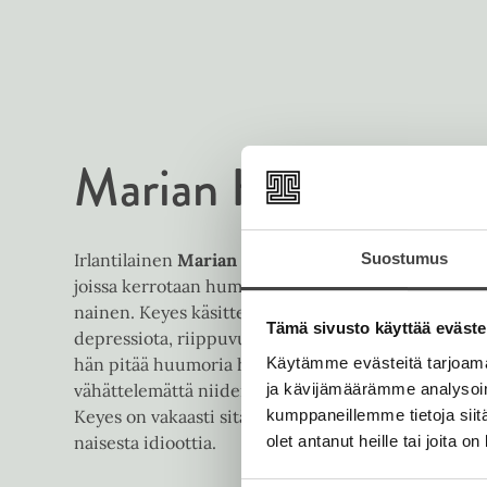
Marian Keyes
Suostumus
Irlantilainen
Marian Keyes
(s.1963) kirjoittaa eläm
joissa kerrotaan humoristisesti ja koskettavasti siitä,
nainen. Keyes käsittelee komedian kautta synkkiäk
Tämä sivusto käyttää eväste
depressiota, riippuvuutta tai sairauksia. Omien ko
Käytämme evästeitä tarjoama
hän pitää huumoria hyvänä tapana käsitellä vaikeita a
ja kävijämäärämme analysoim
vähättelemättä niiden aiheuttamaa tuskaa. Feminist
kumppaneillemme tietoja siitä
Keyes on vakaasti sitä mieltä, että huulipuna ja kor
olet antanut heille tai joita o
naisesta idioottia.