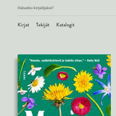
Toissijainen
Hyppää
Haluatko kirjailijaksi?
sisältöön
Päävalikko
Kirjat
Tekijät
Katalogit