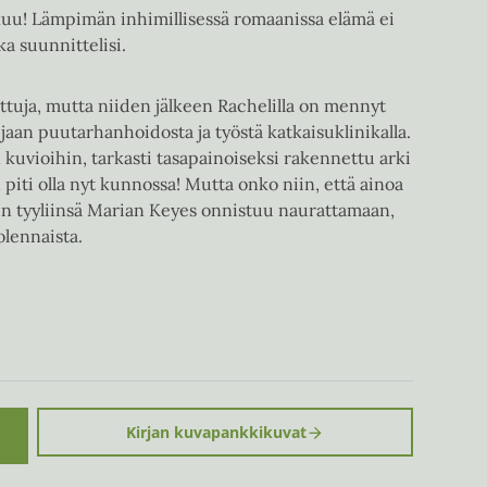
tkuu! Lämpimän inhimillisessä romaanissa elämä ei
ka suunnittelisi.
juttuja, mutta niiden jälkeen Rachelilla on mennyt
jaan puutarhanhoidosta ja työstä katkaisuklinikalla.
kuvioihin, tarkasti tasapainoiseksi rakennettu arki
 piti olla nyt kunnossa! Mutta onko niin, että ainoa
n tyyliinsä Marian Keyes onnistuu naurattamaan,
olennaista.
Kirjan kuvapankkikuvat