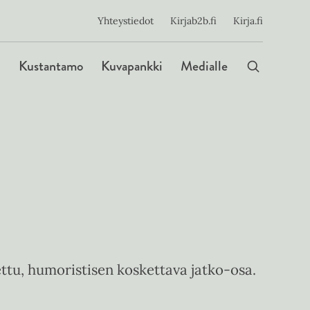
ijainen
Yhteystiedot
Kirjab2b.fi
Kirja.fi
Päävalikko
Kustantamo
Kuvapankki
Medialle
ttu, humoristisen koskettava jatko-osa.