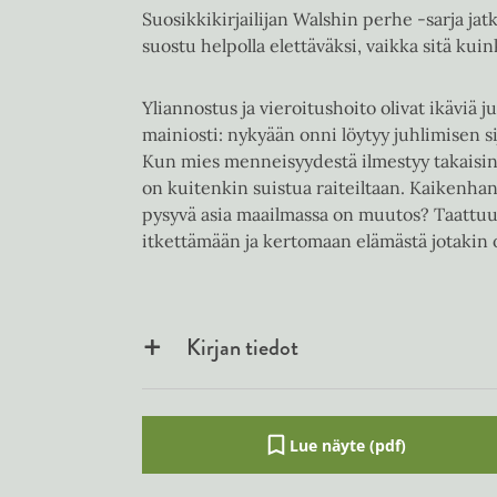
Suosikkikirjailijan Walshin perhe -sarja ja
suostu helpolla elettäväksi, vaikka sitä kuin
Yliannostus ja vieroitushoito olivat ikäviä 
mainiosti: nykyään onni löytyy juhlimisen si
Kun mies menneisyydestä ilmestyy takaisin 
on kuitenkin suistua raiteiltaan. Kaikenhan
pysyvä asia maailmassa on muutos? Taattuu
itkettämään ja kertomaan elämästä jotakin 
Kirjan tiedot
Lue näyte (pdf)
A
u
k